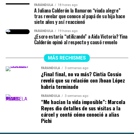
FARÁNDULA
18 horas ago
A Juliana Calderón la llamaron “viuda alegre”
tras revelar que conoce al papá de su hija hace
siete años y así reaccionó
FARÁNDULA
19 horas ago
¿Escro estaría “utilizando” a Aida Victoria? Yina
Calderón opinó al respecto y causó revuelo
MÁS RECHISMES
FARÁNDULA
3 semanas ago
¿Final final, no va más? Cintia Cossio
reveló que su relación con Jhoan López
habría terminado
FARÁNDULA
3 semanas ago
“Me hacían la vida imposible”: Marcela
Reyes dio detalles de sus visitas a la
cárcel y contó cómo conoció a alias
Pichi