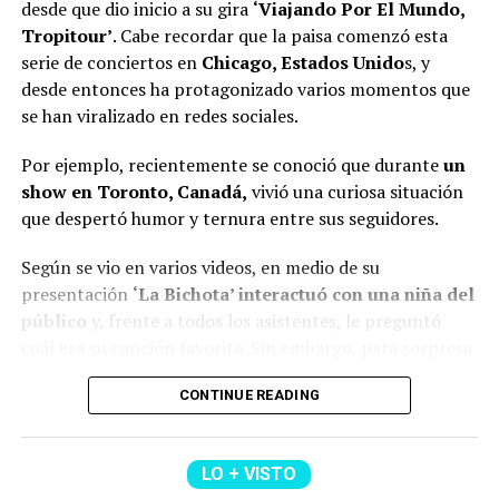
desde que dio inicio a su gira
‘Viajando Por El Mundo,
listado:
Tropitour’
. Cabe recordar que la paisa comenzó esta
serie de conciertos en
Chicago, Estados Unido
s, y
GAMINAE — Kris R., Los Money Makers
desde entonces ha protagonizado varios momentos que
se han viralizado en redes sociales.
Dichavate — Ya Ice Dilan, Rey Tony, Helabusador,
JipMusic Global, Dj Honda
Por ejemplo, recientemente se conoció que durante
un
TUKI TUKIE — Kris R., GeezyDee, Flame
火炎
show en Toronto, Canadá,
vivió una curiosa situación
que despertó humor y ternura entre sus seguidores.
SUPERSTARE — Blessd, Los Money Makers
Todo Lo Fue — Lenin Ramírez
Según se vio en varios videos, en medio de su
presentación
‘La Bichota’ interactuó con una niña del
Pico Y Chao (W Sound 08) — W Sound, Kris R., Ovy
público
y, frente a todos los asistentes, le preguntó
On The Drums
cuál era su canción favorita. Sin embargo, para sorpresa
50 MIL PIEZ – Feid y Granuja
de todos, la pequeña en lugar de mencionar un éxito de
CONTINUE READING
SWIM — BTS
la artista,
respondió que era ‘Dai Dai’, de Shakira.
MERO TOTEE — Blessd, De La Rose, Los Money
(Recuerda dar clic en la imagen)
Makers
LO + VISTO