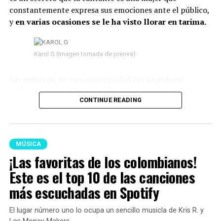
constantemente expresa sus emociones ante el público,
y
en varias ocasiones se le ha visto llorar en tarima.
Karol G (Imagen tomada de prensa)
Sin embargo, en esta oportunidad sus seguidores
señalaron que habría sido diferente,
pues su llanto no
CONTINUE READING
parecía ser de felicidad, sino de tristeza.
Según se
observó, mientras permanecía en el escenario
, sus
lágrimas caían una tras otra y su semblante
reflejaba nostalgia.
MÚSICA
¡Las favoritas de los colombianos!
Lee también: “No puedo más”: La Blanquita reveló,
destrozada en llanto, que terminó con Naim por las
Este es el top 10 de las canciones
faltas de respeto
más escuchadas en Spotify
Como era de esperarse, los internautas no tardaron en
El lugar número uno lo ocupa un sencillo musicla de Kris R. y
reaccionar en redes sociales y opinar sobre las razones