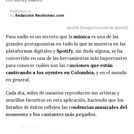
Los Money Makers.
por las cuales
Karol
se mostró de esa manera.
Published
on
By
Redacción: Rechismes.com
Cabe aclarar que, en medio del concierto, la famosa
a
gradeció a sus fans y dio a entender que su llanto
Spotify (Imagen tomada de Spotify)
se debía a la emoción que estaba viviendo junto a
Para nadie es un secreto que la
música
es una de las
ellos.
grandes protagonistas en todo lo que se muestra en las
plataformas digitales y
Spotify
, sin duda alguna, se ha
“Me siento supremamente
convertido en una de las herramientas más importantes
agradecida por el amor que me
para conocer cuáles son las ca
nciones que están
cautivando a los oyentes en Colombia
dan siempre. Siento que
, y en el mundo
en general.
cuando me paro en este
escenario, vivo una realidad
Cada día, miles de usuarios reproducen sus artistas y
sencillos favoritos en esta aplicación, haciendo que los
diferente. Como que ustedes
listados de éxitos reflejen las te
ndencias musicales del
me demuestran que me
momento y los cantantes más pegados.
quieren, me apoyan, me
Spotify (Imagen tomada de Spotify)