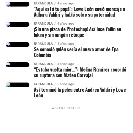
4 Life — Kris R.
FARÁNDULA
4 años ago
“Aquí está tu papá”: Lowe León envió mensaje a
Adhara Valdiri y habló sobre su paternidad
FARÁNDULA
4 años ago
¡Sin una pizca de Photoshop! Así luce Yailin en
bikini y sin ningún retoque
FARÁNDULA
4 años ago
Se conoció quién sería el nuevo amor de Epa
Colombia
FARÁNDULA
4 años ago
“Estaba vuelta mier…”: Melina Ramírez recordó
su ruptura con Mateo Carvajal
FARÁNDULA
5 años ago
Así terminó la pelea entre Andrea Valdiri y Lowe
Por otra parte, otro momento que dio de qué hablar de
León
este concierto fue u
n incómodo episodio que vivió
Karol con un hombre.
Según se observó, en imágenes
ADVERTISEMENT
que están circulando en redes sociales, un fan logró
burlar el esquema de seguridad de la famosa y se le subió
a la tarima.