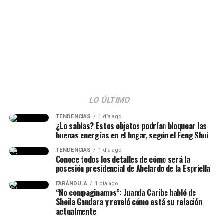
dudas que surgieron tras sus palabras y responder a los
señalamientos. Según se observó,
muchos la tildaron
de ser una “viuda alegre” y ella reaccionó al
respecto.
“La viuda alegre, ve. Me da risa
con ese tema, porque mucha
gente no entendió esa parte.
LO ÚLTIMO
Hice la historia diciendo hace
TENDENCIAS
1 día ago
¿Lo sabías? Estos objetos podrían bloquear las
cuánto conocí al papá de mi
buenas energías en el hogar, según el Feng Shui
hija, lo conocí hace siete años
TENDENCIAS
1 día ago
Conoce todos los detalles de cómo será la
(…) Duramos un tiempo
posesión presidencial de Abelardo de la Espriella
separados y cantidad de cosas
FARÁNDULA
1 día ago
(…) No diré nada hasta que él
“No compaginamos”: Juanda Caribe habló de
Sheila Gandara y reveló cómo está su relación
quiera hablar del tema”,
actualmente