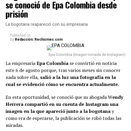
se conoció de Epa Colombia desde
En este caso, el comediante fue tema de conversación
prisión
recientemente porque, tras varios meses de volver a su
vida real, re
veló cómo se encuentra actualmente su
La bogotana reapareció con su empresaria.
relación con Sheila.
Published
on
By
Redacción: Rechismes.com
“Van dos meses. Hoy, después
de dos meses, estoy
Epa Colombia (Imagen tomada de Instagram)
totalmente tranquilo, estoy
La empresaria
Epa Colombia
se convirtió en noticia
este 6 de agosto porque, tras varios meses sin conocer
bien. Incluso, para que dejen el
nada sobre ella,
salió a la luz una fotografía en la
tema ahí también, con la
cual se evidenció cómo se encuentra actualmente.
mamá de la niña estoy bien.
En esta oportunidad, se conoció que su abogada W
endy
Como se lo dije a ella, tal vez
Herrera compartió en su cuenta de Instagram una
en algunas vainas no
imagen en la que apareció junto a la bogotana
y
como era de esperarse, la publicación se robó todas las
compaginamos, se acabó lo
miradas.