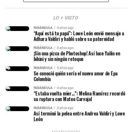
(Recuerda dar clic en la imagen)
Victoria? Yina Calderón opinó al respecto y causó
revuelo
LO + VISTO
Y en este caso, todos estos hechos generaron muchas
FARÁNDULA
4 años ago
reacciones y se avivaron luego de que Calderón contara,
“Aquí está tu papá”: Lowe León envió mensaje a
en una dinámica de preguntas y respuestas en sus
Adhara Valdiri y habló sobre su paternidad
historias de Instagram, q
ue conoce al papá de su niña
FARÁNDULA
4 años ago
desde hace siete años.
¡Sin una pizca de Photoshop! Así luce Yailin en
bikini y sin ningún retoque
“Lo conocí hace siete años, ha
FARÁNDULA
4 años ago
Se conoció quién sería el nuevo amor de Epa
sido la historia de amor más
Colombia
impactante de la historia y, a
FARÁNDULA
4 años ago
“Estaba vuelta mier…”: Melina Ramírez recordó
pesar de muchos bajos y altos,
su ruptura con Mateo Carvajal
siempre estuvo para mí”, había
Epa Colombia y su abogada (Imagen
FARÁNDULA
5 años ago
Así terminó la pelea entre Andrea Valdiri y Lowe
dicho.
tomada de IG Rechismes)
León
ADVERTISEMENT