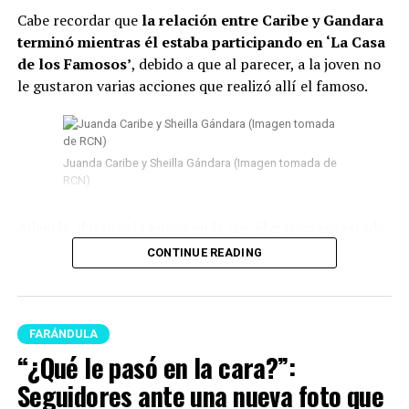
Cabe recordar que
la relación entre Caribe y Gandara
terminó mientras él estaba participando en ‘La Casa
de los Famosos’
, debido a que al parecer, a la joven no
le gustaron varias acciones que realizó allí el famoso.
Juanda Caribe y Sheilla Gándara (Imagen tomada de
RCN)
Además, durante la época en la que él estuvo encerrado
surgieron
varios rumores de infidelidad
y por si fuera
CONTINUE READING
poco, en las últimas semanas del program
a Juanda
empezó a tener acercamientos intensos con Mariana
Zapata.
FARÁNDULA
Lee también: “¿Qué le pasó en la cara?”:
“¿Qué le pasó en la cara?”:
Seguidores ante una nueva foto que se conoció de
Seguidores ante una nueva foto que
Epa Colombia desde prisión