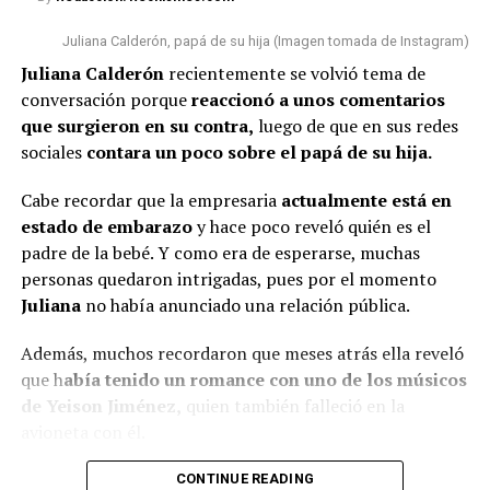
Estamos cumpliendo con lo que
hace siete años y así reaccionó
nos toca”, concluyó.
Juliana Calderón, papá de su hija (Imagen tomada de Instagram)
En esta ocasión, algunas personas n
o pasaron por alto
Juliana Calderón
recientemente se volvió tema de
que la bogotana ha tenido algunos cambios físicos
.
conversación porque
reaccionó a unos comentarios
Por un lado, señalaron que s
e le vio con una tonalidad
@rutelgamy
#seguidores
#viraltiktok
#soyjuandacaribe
que surgieron en su contra,
luego de que en sus redes
de cabello diferente
y además, algunos usuarios
#soyjuandacaribeshow
#hija
♬ sonido original –
sociales
contara un poco sobre el papá de su hija.
comentaron que l
a empresaria se habría realizado
MIRANDA RUTH
algunos procedimientos estéticos en su rostro.
Cabe recordar que la empresaria
actualmente está en
estado de embarazo
y hace poco reveló quién es el
De hecho, varios la notaron diferente y cuestionaron al
padre de la bebé. Y como era de esperarse, muchas
respecto.
personas quedaron intrigadas, pues por el momento
“¿Qué le pasó en la cara?”, “
Se ve súper inyectada,
Juliana
no había anunciado una relación pública.
muchos rellenos”
, “¿No están viendo sus labios y
Además, muchos recordaron que meses atrás ella reveló
perfilamiento?”, “
Se dañó el rostro”
, comentaron.
que h
abía tenido un romance con uno de los músicos
Finalmente, otro grupo de personas señaló que veían
de Yeison Jiménez,
quien también falleció en la
bien a
Epa
y que sería normal verla con algunos cambios
avioneta con él.
debido al tiempo que ha pasado.
Lee también: ¿Escro estaría “utilizando” a Aida
CONTINUE READING