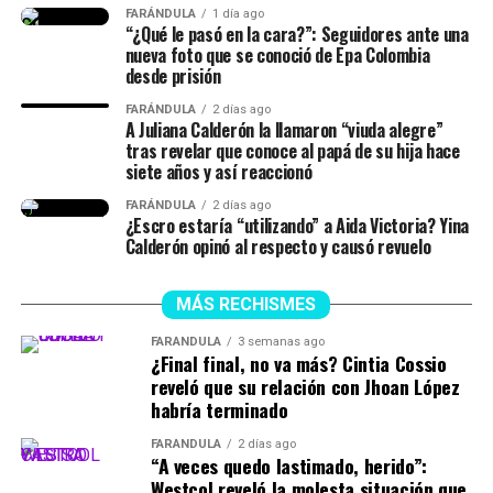
señaló.
FARÁNDULA
1 día ago
“¿Qué le pasó en la cara?”: Seguidores ante una
nueva foto que se conoció de Epa Colombia
desde prisión
Finalmente, la chica dejó en evidencia que durante ese
lapso de tiempo no siempre estuvieron juntos, y
FARÁNDULA
2 días ago
A Juliana Calderón la llamaron “viuda alegre”
tuvieron idas y venidas.
tras revelar que conoce al papá de su hija hace
siete años y así reaccionó
@juliethpaolaberdu7
#LIVEIncentiveProgram
FARÁNDULA
2 días ago
#SideHustleLIVE
#PaidPartnership
#yinacalderonoficial
¿Escro estaría “utilizando” a Aida Victoria? Yina
#julianacalderon
♬ sonido original – Julieth
Calderón opinó al respecto y causó revuelo
MÁS RECHISMES
FARÁNDULA
3 semanas ago
¿Final final, no va más? Cintia Cossio
reveló que su relación con Jhoan López
habría terminado
FARÁNDULA
2 días ago
“A veces quedo lastimado, herido”:
Westcol reveló la molesta situación que