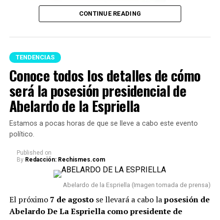
CONTINUE READING
TENDENCIAS
Conoce todos los detalles de cómo
será la posesión presidencial de
Feng Shui (Imagen tomada de Pinterest)
Abelardo de la Espriella
A continuación te presentamos algunos consejos,
Estamos a pocas horas de que se lleve a cabo este evento
respecto a qué
artículos no se deberían tener en un
político.
hogar porque podrían acumular malas energías:
Published
on
By
Redacción: Rechismes.com
1. Uno de los principales reglas es
evitar acumular
objetos rotos o dañados.
Cosas como espejos partidos,
Abelardo de la Espriella (Imagen tomada de prensa)
relojes que no funcionan o electrodomésticos sin
El próximo
7 de agosto
se llevará a cabo la
posesión de
funcionamiento suelen asociarse con el estancamiento y
Abelardo De La Espriella como presidente de
la dificultad para avanzar.