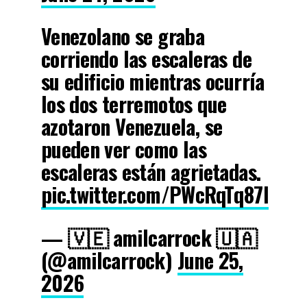
Venezolano se graba
corriendo las escaleras de
su edificio mientras ocurría
los dos terremotos que
azotaron Venezuela, se
pueden ver como las
escaleras están agrietadas.
pic.twitter.com/PWcRqTq87I
— 🇻🇪 amilcarrock 🇺🇦
(@amilcarrock)
June 25,
2026