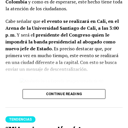
Colombia
y como es de esperarse, este hecho tiene toda
la atención de los ciudadanos.
2. También se recomiend
a deshacerse de la ropa que
lleva años guardada y sin usarse.
Además de ocupar
Cabe señalar que
el evento se realizará en Cali, en el
espacio innecesario en el closet, conservar estas
Arena de la Universidad Santiago de Cali, a las 3:00
prendas pueden dificultar la sensación de renovación
p. m
. Y será e
l presidente del Congreso quien le
del ambiente.
impondrá la banda presidencial al abogado como
nuevo jefe de Estado.
Es preciso destacar que, por
Lee también: Conoce todos los detalles de cómo
primera vez en mucho tiempo, este evento se realizará
será la posesión presidencial de Abelardo de la
en una ciudad diferente a la capital. Con esto se busca
Espriella
enviar un mensaje de descentralización.
3 Otro elemento para tener en cuenta, son
eliminar las
plantas en casa que están secas o marchitas.
Abelardo De La Espriella (Imagen tomada de IG)
Conservarlas puede significar perder vitalidad.
CONTINUE READING
4 Un tip más, es evitar el exceso de objetos debajo de la
Por otro lado, se conoció que varias delegaciones
cama. Para el Feng Shui, este espacio debe permanecer
internacionales estarán presentes, entre las que se
lo más despejado posible para favorecer el descanso y
destacan las de
El Salvador, Portugal, Corea, la
TENDENCIAS
p
ermitir que la energía circule libremente.
Secretaría General Iberoamericana, Marruecos,