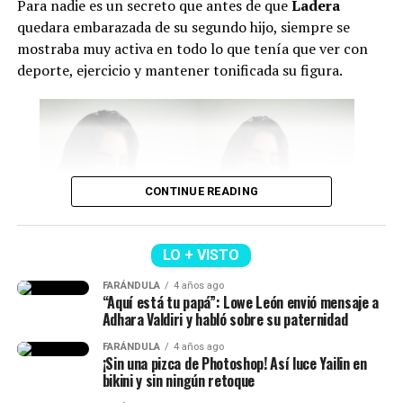
Para nadie es un secreto que antes de que
Ladera
hará acto de presencia.
quedara embarazada de su segundo hijo, siempre se
mostraba muy activa en todo lo que tenía que ver con
Por último, se conoció que durante esta jornada se
deporte, ejercicio y mantener tonificada su figura.
firmarán nuevos
decretos relacionados con temas de
salud, seguridad y reducción de costos en contratos
públicos
. Además, se posesionarán los ministros y se
presentará la nueva cúpula militar.
Cabe señalar que Abelardo ya envió un mensaje sobre lo
CONTINUE READING
que será este día.
“Mi posesión será mucho
LO + VISTO
más que una ceremonia.
FARÁNDULA
4 años ago
Isabella Ladera (Imagen tomada de IG)
“Aquí está tu papá”: Lowe León envió mensaje a
Será la primera
Adhara Valdiri y habló sobre su paternidad
demostración de que la
Y en esta oportunidad, Isabella habló de los c
ambios
FARÁNDULA
4 años ago
que ha atravesado su cuerpo tras el embarazo
y
¡Sin una pizca de Photoshop! Así luce Yailin en
descentralización deja de
bikini y sin ningún retoque
reveló que
no siempre hay cuerpos perfectos después