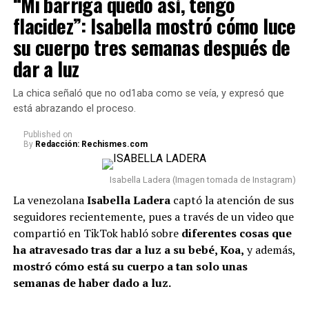
“Mi barriga quedó así, tengo
Guatemala, México, Alemania, Curazao, Perú, Suecia
5 Para finalizar,
se recomienda no tener en la entrada
flacidez”: Isabella mostró cómo luce
y Uruguay.
principal de la casa nada que obstaculice el camino.
su cuerpo tres semanas después de
Cualquier elemento allí puede generar una sensación de
Además, ya se confirmó la asistencia de 14 jefes de
dar a luz
desorden y dificultar el ingreso de nuevas
Estado a la ceremonia. Ellos son: J
avier Milei, de
oportunidades, según esta práctica.
Argentina; Daniel Noboa, de Ecuador; José Antonio
La chica señaló que no od1aba como se veía, y expresó que
Kast, de Chile; Santiago Peña, de Paraguay; José
está abrazando el proceso.
Raúl Mulino, de Panamá; Luis Abinader, de
República Dominicana; Nasry Asfura, de Honduras;
Published
on
By
Redacción: Rechismes.com
y Gilmar Pisas, de Curazao, en representación del
Reino de los Países Bajos.
Asimismo, estarán
Isabella Ladera (Imagen tomada de Instagram)
presentes los
vicepresidentes de Perú y Guatemala.
La venezolana
Isabella Ladera
captó la atención de sus
Lee también: “No compaginamos”: Juanda Caribe
seguidores recientemente, pues a través de un video que
habló de Sheila Gandara y reveló cómo está su
compartió en TikTok habló sobre
diferentes cosas que
relación actualmente
ha atravesado tras dar a luz a su bebé, Koa,
y además,
mostró cómo está su cuerpo a tan solo unas
Con respecto a los expresidentes del país, asistirán
Iván
semanas de haber dado a luz.
Duque, César Gaviria y Andrés Pastrana.
Sin
embargo, aún hay incertidumbre sobre si Álvaro Uribe