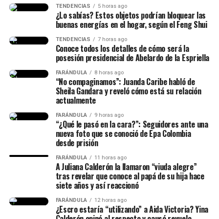
(@ABDELAESPRIELLA)
TENDENCIAS
5 horas ago
¿Lo sabías? Estos objetos podrían bloquear las
Finalmente, las imágenes de Isabella no tardaron en
August 5, 2026
buenas energías en el hogar, según el Feng Shui
viralizarse, y las personas le agradecieron por mostrar la
realidad que viven muchas mujeres en un postparto.
TENDENCIAS
7 horas ago
Conoce todos los detalles de cómo será la
posesión presidencial de Abelardo de la Espriella
@isalavenezolanaa
te abrazo!! se q es duro no dormir pero
FARÁNDULA
8 horas ago
dar vida es renacer, míralo como una segunda oportunidad
“No compaginamos”: Juanda Caribe habló de
para hacerlo bien, o mejor
Sheila Gandara y reveló cómo está su relación
actualmente
♬ original sound –
FARÁNDULA
9 horas ago
“¿Qué le pasó en la cara?”: Seguidores ante una
ISABELLA LADERA
nueva foto que se conoció de Epa Colombia
desde prisión
FARÁNDULA
11 horas ago
A Juliana Calderón la llamaron “viuda alegre”
tras revelar que conoce al papá de su hija hace
siete años y así reaccionó
FARÁNDULA
12 horas ago
¿Escro estaría “utilizando” a Aida Victoria? Yina
Calderón opinó al respecto y causó revuelo