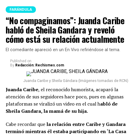
centro carcelario.
FARÁNDULA
“No compaginamos”: Juanda Caribe
Es preciso señalar que esta decisión hace parte de
nuevos
movimientos que está realizando el Gobierno
habló de Sheila Gandara y reveló
respecto a todo el sistema carcelario del país.
Esta
cómo está su relación actualmente
medida ha generado diferentes reacciones,
especialmente por tratarse de una figura ampliamente
El comediante apareció en un En Vivo refiriéndose al tema.
conocida en Colombia y cuyo caso ha llamado la
atención desde el momento en que fue condenada.
Published
on
By
Redacción: Rechismes.com
Lee también: “¿Qué le pasó en la cara?”:
Seguidores ante una nueva foto que se conoció de
Juanda Caribe y Sheila Gándara (Imágenes tomadas de RCN)
Epa Colombia desde prisión
Juanda Caribe
, el reconocido humorista, acaparó la
atención de sus seguidores hace poco, pues en algunas
Conviene señalar que
Epa Colombia no ha sido la
plataformas se viralizó un video en el cual h
abló de
única que se vio involucrada en esta situación.
Según
Sheila Gandara, la mamá de su hija.
la información conocida, fueron en total 103 presos los
que fueron trasladados a diferentes prisiones. Además,
Cabe recordar que
la relación entre Caribe y Gandara
El Tiempo reveló que, entre estos, se encuentran
terminó mientras él estaba participando en ‘La Casa