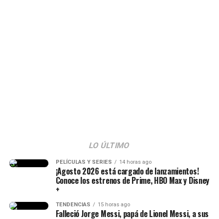
LO ÚLTIMO
Epa Colombia y su abogada (Imagen
tomada de IG Rechismes)
PELÍCULAS Y SERIES
14 horas ago
¡Agosto 2026 está cargado de lanzamientos!
Conoce los estrenos de Prime, HBO Max y Disney
+
TENDENCIAS
15 horas ago
Falleció Jorge Messi, papá de Lionel Messi, a sus