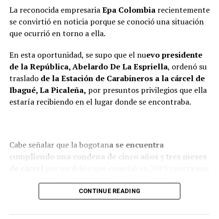
La reconocida empresaria
Epa Colombia
recientemente
se convirtió en noticia porque se conoció una situación
que ocurrió en torno a ella.
En esta oportunidad, se supo que el nu
evo presidente
de la República, Abelardo De La Espriella
, ordenó su
traslado
de la Estación de Carabineros a la cárcel de
Ibagué, La Picaleña,
por presuntos privilegios que ella
estaría recibiendo en el lugar donde se encontraba.
Cabe señalar que la bogotan
a se encuentra
cumpliendo una condena de cinco años y tres meses
de cárcel
por un delito que cometió en 2019 contra una
estación de TransMilenio. Pese a que su defensa había
logrado que pasara s
u condena en la Escuela de
CONTINUE READING
Policía de la capital del país, y no en la cárcel El
Buen Pasto
r, ahora nuevamente será enviada a un