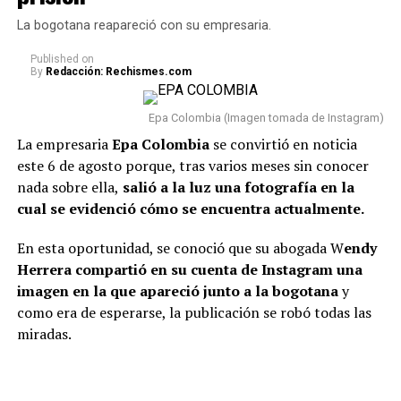
Pesebre y El Indio…
vida real, re
veló cómo se encuentra actualmente su
pic.twitter.com/jCcofB0ARS
La bogotana reapareció con su empresaria.
relación con Sheila.
Published
on
By
Redacción: Rechismes.com
— Colombia Oscura
“Van dos meses. Hoy, después
(@ColombiaOscura)
de dos meses, estoy
Epa Colombia (Imagen tomada de Instagram)
August 8, 2026
totalmente tranquilo, estoy
La empresaria
Epa Colombia
se convirtió en noticia
este 6 de agosto porque, tras varios meses sin conocer
bien. Incluso, para que dejen el
nada sobre ella,
salió a la luz una fotografía en la
tema ahí también, con la
cual se evidenció cómo se encuentra actualmente.
Por el momento, esta noticia ha causado sorpresa en la
mamá de la niña estoy bien.
opinión pública y se está a la espera de que los familiares
En esta oportunidad, se conoció que su abogada W
endy
Como se lo dije a ella, tal vez
o la abogada de la empresaria se pronuncien sobre la
Herrera compartió en su cuenta de Instagram una
decisión y entreguen más detalles acerca de su nuevo
en algunas vainas no
imagen en la que apareció junto a la bogotana
y
traslado.
como era de esperarse, la publicación se robó todas las
compaginamos, se acabó lo
miradas.
que se acabó y nos toca luchar
#COLOMBIA
: EPA
por ser buenos papás”,
COLOMBIA FUE LA