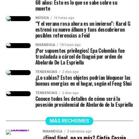
68 años: Esto es lo que se sabe sobre su
muerte
MÚSICA
16 horas ago
“Y el verano rosa ahora es un invierno”: Karol G
estrenó su nuevo álbum y fans descubrieron
posibles referencias a Feid
FARÁNDULA
18 horas ago
¡Por supuestos privilegios! Epa Colombia fue
trasladada a cárcel de Ibagué por orden de
Abelardo De La Espriella
TENDENCIAS
2 días ago
¿Lo sabías? Estos objetos podrían bloquear las
buenas energías en el hogar, según el Feng Shui
TENDENCIAS
2 días ago
Conoce todos los detalles de cómo será la
posesión presidencial de Abelardo de la Espriella
MÁS RECHISMES
FARÁNDULA
3 semanas ago
¿Final final, no va más? Cintia Cossio