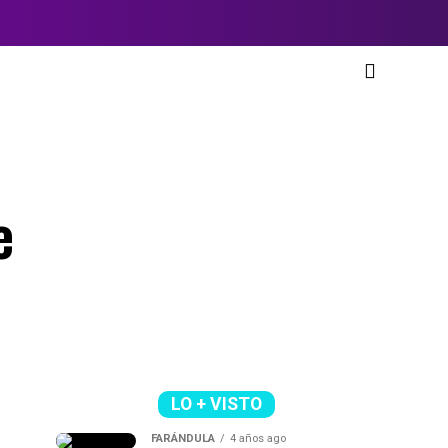
e
LO + VISTO
FARÁNDULA
4 años ago