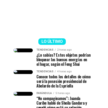
LO ÚLTIMO
TENDENCIAS
2 horas ago
¿Lo sabías? Estos objetos podrían
bloquear las buenas energías en
el hogar, según el Feng Shui
TENDENCIAS
4 horas ago
Conoce todos los detalles de cómo
será la posesión presidencial de
Abelardo de la Espriella
FARÁNDULA
5 horas ago
“No compaginamos”: Juanda
Caribe habló de Sheila Gandara y
reveló cómo está su relación