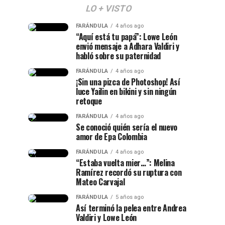
LO + VISTO
FARÁNDULA
4 años ago
“Aquí está tu papá”: Lowe León
envió mensaje a Adhara Valdiri y
habló sobre su paternidad
FARÁNDULA
4 años ago
¡Sin una pizca de Photoshop! Así
luce Yailin en bikini y sin ningún
retoque
FARÁNDULA
4 años ago
Se conoció quién sería el nuevo
amor de Epa Colombia
FARÁNDULA
4 años ago
“Estaba vuelta mier…”: Melina
Ramírez recordó su ruptura con
Mateo Carvajal
FARÁNDULA
5 años ago
Así terminó la pelea entre Andrea
Valdiri y Lowe León