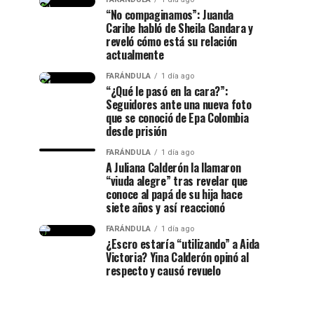
“No compaginamos”: Juanda
Caribe habló de Sheila Gandara y
reveló cómo está su relación
actualmente
FARÁNDULA
1 día ago
“¿Qué le pasó en la cara?”:
Seguidores ante una nueva foto
que se conoció de Epa Colombia
desde prisión
FARÁNDULA
1 día ago
A Juliana Calderón la llamaron
“viuda alegre” tras revelar que
conoce al papá de su hija hace
siete años y así reaccionó
FARÁNDULA
1 día ago
¿Escro estaría “utilizando” a Aida
Victoria? Yina Calderón opinó al
respecto y causó revuelo