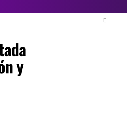
ptada
ón y