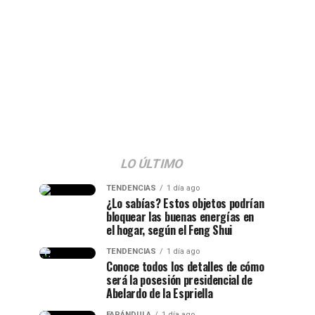
LO ÚLTIMO
TENDENCIAS
1 día ago
¿Lo sabías? Estos objetos podrían
bloquear las buenas energías en
el hogar, según el Feng Shui
TENDENCIAS
1 día ago
Conoce todos los detalles de cómo
será la posesión presidencial de
Abelardo de la Espriella
FARÁNDULA
1 día ago