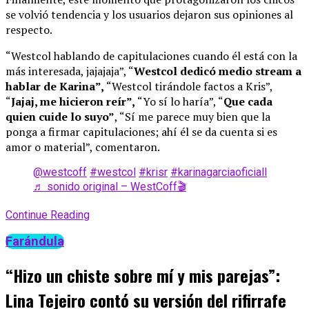
se volvió tendencia y los usuarios dejaron sus opiniones al
respecto.
“Westcol hablando de capitulaciones cuando él está con la
más interesada, jajajaja”, “
Westcol dedicó medio stream a
hablar de Karina”,
“Westcol tirándole factos a Kris”,
“
Jajaj, me hicieron reír”,
“Yo sí lo haría”, “
Que cada
quien cuide lo suyo”
, “Sí me parece muy bien que la
ponga a firmar capitulaciones; ahí él se da cuenta si es
amor o material”, comentaron.
@westcoff
#westcol
#krisr
#karinagarciaoficiall
♬ sonido original – WestCoff🎬
Continue Reading
Farándula
“Hizo un chiste sobre mí y mis parejas”:
Lina Tejeiro contó su versión del rifirrafe