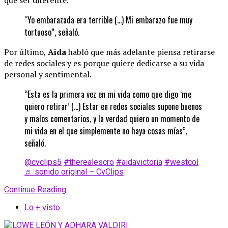
que ser diferente.
“Yo embarazada era terrible (…) Mi embarazo fue muy
tortuoso”, señaló.
Por último,
Aida
habló que más adelante piensa retirarse
de redes sociales y es porque quiere dedicarse a su vida
personal y sentimental.
“Esta es la primera vez en mi vida como que digo ‘me
quiero retirar’ (…) Estar en redes sociales supone buenos
y malos comentarios, y la verdad quiero un momento de
mi vida en el que simplemente no haya cosas mías”,
señaló.
@cvclips5
#therealescro
#aidavictoria
#westcol
♬ sonido original – CvClips
Continue Reading
Lo + visto