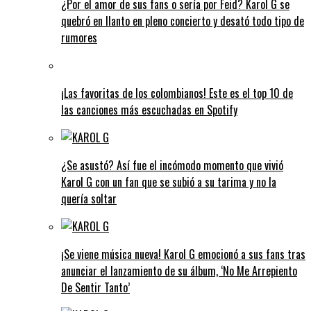
¿Por el amor de sus fans o sería por Feid? Karol G se
quebró en llanto en pleno concierto y desató todo tipo de
rumores
¡Las favoritas de los colombianos! Este es el top 10 de
las canciones más escuchadas en Spotify
¿Se asustó? Así fue el incómodo momento que vivió
Karol G con un fan que se subió a su tarima y no la
quería soltar
¡Se viene música nueva! Karol G emocionó a sus fans tras
anunciar el lanzamiento de su álbum, ‘No Me Arrepiento
De Sentir Tanto’