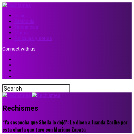
Inicio
Farándula
Tendencias
Música
Películas y series
Connect with us
Rechismes
“Ya sospecha que Sheila lo dejó”: Le dicen a Juanda Caribe por
esta charla que tuvo con Mariana Zapata