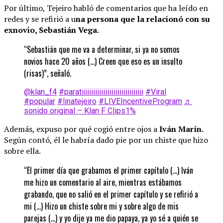
Por último, Tejeiro habló de comentarios que ha leído en
redes y se refirió a u
na persona que la relacionó con su
exnovio, Sebastián Vega.
“Sebastián que me va a determinar, si ya no somos
novios hace 20 años (…) Creen que eso es un insulto
(risas)”, señaló.
@klan_f4
#paratiiiiiiiiiiiiiiiiiiiiiiiiiiiiiii
#Viral
#popular
#linatejeiro
#LIVEIncentiveProgram
♬
sonido original – Klan F Clips1%
Además, expuso por qué cogió entre ojos a
Iván Marín.
Según contó, él le habría dado pie por un chiste que hizo
sobre ella.
“El primer día que grabamos el primer capítulo (…) Iván
me hizo un comentario al aire, mientras estábamos
grabando, que no salió en el primer capítulo y se refirió a
mi (…) Hizo un chiste sobre mi y sobre algo de mis
parejas (…) y yo dije ya me dio papaya, ya yo sé a quién se