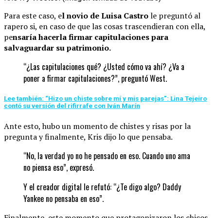
Para este caso, e
l novio de Luisa Castro
le preguntó al
rapero si, en caso de que las cosas trascendieran con ella,
pe
nsaría hacerla firmar capitulaciones para
salvaguardar su patrimonio.
“¿Las capitulaciones qué? ¿Usted cómo va ahí? ¿Va a
poner a firmar capitulaciones?”, preguntó West.
Lee también: “Hizo un chiste sobre mí y mis parejas”: Lina Tejeiro
contó su versión del rifirrafe con Iván Marín
Ante esto, hubo un momento de chistes y risas por la
pregunta y finalmente, Kris dijo lo que pensaba.
“No, la verdad yo no he pensado en eso. Cuando uno ama
no piensa eso”, expresó.
Y el creador digital le refutó: “¿Te digo algo? Daddy
Yankee no pensaba en eso”.
Finalmente, este momento que protagonizaron los chicos