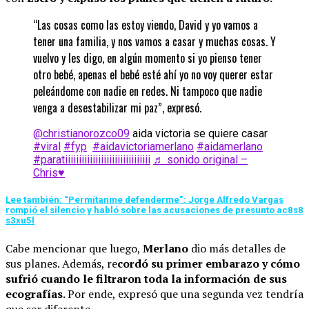
“Las cosas como las estoy viendo, David y yo vamos a
tener una familia, y nos vamos a casar y muchas cosas. Y
vuelvo y les digo, en algún momento si yo pienso tener
otro bebé, apenas el bebé esté ahí yo no voy querer estar
peleándome con nadie en redes. Ni tampoco que nadie
venga a desestabilizar mi paz”, expresó.
@christianorozco09
aida victoria se quiere casar
#viral
#fyp
#aidavictoriamerlano
#aidamerlano
#paratiiiiiiiiiiiiiiiiiiiiiiiiiiiiiii
♬ sonido original –
Chris♥️
Lee también: “Permítanme defenderme”: Jorge Alfredo Vargas
rompió el silencio y habló sobre las acusaciones de presunto ac8s8
s3xu5l
Cabe mencionar que luego,
Merlano
dio más detalles de
sus planes. Además, re
cordó su primer embarazo y cómo
sufrió cuando le filtraron toda la información de sus
ecografías.
Por ende, expresó que una segunda vez tendría