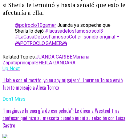
si Sheila le terminó y hasta señaló que esto le
afectaría a ella.
@potroclo10gamer
Juanda ya sospecha que
Sheila lo dejó
#lacasadelosfamososcol3
#LaCasaDeLosFamososCol
♬ sonido original –
🎮POTROCLO.GAMER🎮
Related Topics:
JUANDA CARIBE
Mariana
Zapata
principal
SHEILA GANDARA
Up Next
“Hable con el mozito, yo no soy migajero”: Jhorman Toloza envió
fuerte mensaje a Alexa Torrex
Don't Miss
“Imagínese la energía de esa pelada”: Le dicen a Westcol tras
confesar qué hizo su mascota cuando inició su relación con Luisa
Castro