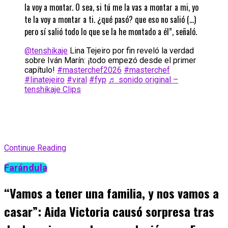
la voy a montar. O sea, si tú me la vas a montar a mi, yo
te la voy a montar a ti. ¿qué pasó? que eso no salió (…)
pero sí salió todo lo que se la he montado a él”, señaló.
@tenshikaje
Lina Tejeiro por fin reveló la verdad
sobre Iván Marín: ¡todo empezó desde el primer
capítulo!
#masterchef2026
#masterchef
#linatejeiro
#viral
#fyp
♬ sonido original –
tenshikaje Clips
Continue Reading
Farándula
“Vamos a tener una familia, y nos vamos a
casar”: Aida Victoria causó sorpresa tras