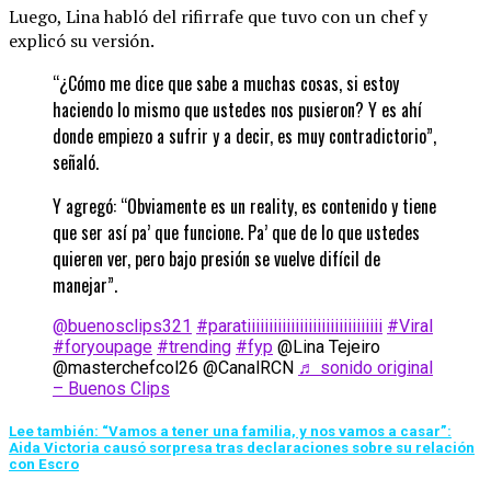
Luego, Lina habló del rifirrafe que tuvo con un chef y
explicó su versión.
“¿Cómo me dice que sabe a muchas cosas, si estoy
haciendo lo mismo que ustedes nos pusieron? Y es ahí
donde empiezo a sufrir y a decir, es muy contradictorio”,
señaló.
Y agregó: “Obviamente es un reality, es contenido y tiene
que ser así pa’ que funcione. Pa’ que de lo que ustedes
quieren ver, pero bajo presión se vuelve difícil de
manejar”.
@buenosclips321
#paratiiiiiiiiiiiiiiiiiiiiiiiiiiiiiii
#Viral
#foryoupage
#trending
#fyp
@Lina Tejeiro
@masterchefcol26 @CanalRCN
♬ sonido original
– Buenos Clips
Lee también: “Vamos a tener una familia, y nos vamos a casar”:
Aida Victoria causó sorpresa tras declaraciones sobre su relación
con Escro