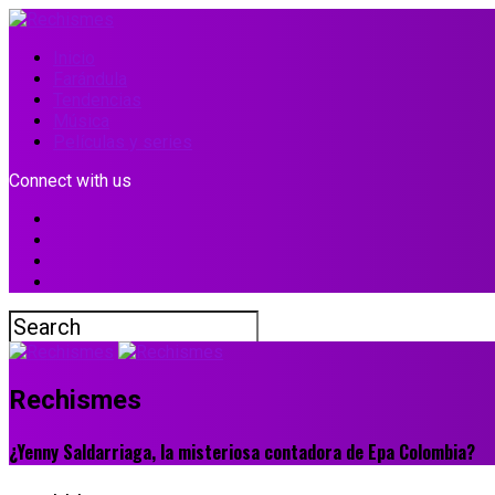
Inicio
Farándula
Tendencias
Música
Películas y series
Connect with us
Rechismes
¿Yenny Saldarriaga, la misteriosa contadora de Epa Colombia?