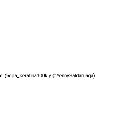
am: @epa_keratina100k y @YennySaldarriaga)