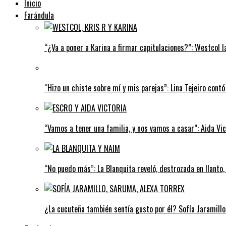
Inicio
Farándula
“¿Va a poner a Karina a firmar capitulaciones?”: Westcol l
“Hizo un chiste sobre mí y mis parejas”: Lina Tejeiro contó 
“Vamos a tener una familia, y nos vamos a casar”: Aida Vi
“No puedo más”: La Blanquita reveló, destrozada en llanto
¿La cucuteña también sentía gusto por él? Sofía Jaramillo