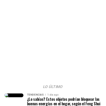
internautas no pasaron por alto gestos de la celebridad.
Algunos aseguraron que
Karol G se mostró incómoda
e incluso asustada por lo sucedido.
Como era de esperarse, este incidente que ocurrió no
tardó en hacerse viral y desató todo tipo de reacciones.
@jaquesal15
Que peligro y ella tan linda cómo manejó la
situación @Karol G en Toronto!!🇨🇦🧡
#karolg
#labichota
#toronto
#fyp
♬ original sound – Jaque
LO ÚLTIMO
TENDENCIAS
1 día ago
¿Lo sabías? Estos objetos podrían bloquear las
buenas energías en el hogar, según el Feng Shui