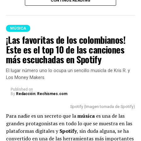
CONTINUE READING
parecía ser de felicidad, sino de tristeza.
Según se
observó, mientras permanecía en el escenario
, sus
lágrimas caían una tras otra y su semblante
reflejaba nostalgia.
MÚSICA
¡Las favoritas de los colombianos!
Lee también: “No puedo más”: La Blanquita reveló,
destrozada en llanto, que terminó con Naim por las
Este es el top 10 de las canciones
faltas de respeto
más escuchadas en Spotify
Como era de esperarse, los internautas no tardaron en
El lugar número uno lo ocupa un sencillo musicla de Kris R. y
reaccionar en redes sociales y opinar sobre las razones
Los Money Makers.
por las cuales
Karol
se mostró de esa manera.
Published
on
By
Redacción: Rechismes.com
Cabe aclarar que, en medio del concierto, la famosa
a
gradeció a sus fans y dio a entender que su llanto
Spotify (Imagen tomada de Spotify)
se debía a la emoción que estaba viviendo junto a
Para nadie es un secreto que la
música
es una de las
ellos.
grandes protagonistas en todo lo que se muestra en las
plataformas digitales y
Spotify
, sin duda alguna, se ha
“Me siento supremamente
convertido en una de las herramientas más importantes