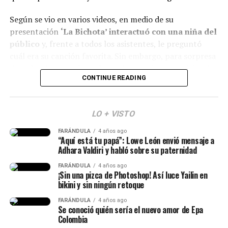
Todo Lo Fue — Lenin Ramírez
Según se vio en varios videos, en medio de su
presentación
‘La Bichota’ interactuó con una niña del
Pico Y Chao (W Sound 08) — W Sound, Kris R., Ovy
público
y, frente a todos los asistentes, le preguntó
On The Drums
cuál era su canción favorita. Sin embargo, para sorpresa
50 MIL PIEZ – Feid y Granuja
de todos, la pequeña en lugar de mencionar un éxito de
CONTINUE READING
SWIM — BTS
la artista,
respondió que era ‘Dai Dai’, de Shakira.
MERO TOTEE — Blessd, De La Rose, Los Money
(Recuerda dar clic en la imagen)
Makers
LO + VISTO
4 Life — Kris R.
FARÁNDULA
4 años ago
“Aquí está tu papá”: Lowe León envió mensaje a
Adhara Valdiri y habló sobre su paternidad
FARÁNDULA
4 años ago
¡Sin una pizca de Photoshop! Así luce Yailin en
bikini y sin ningún retoque
FARÁNDULA
4 años ago
Se conoció quién sería el nuevo amor de Epa
Colombia