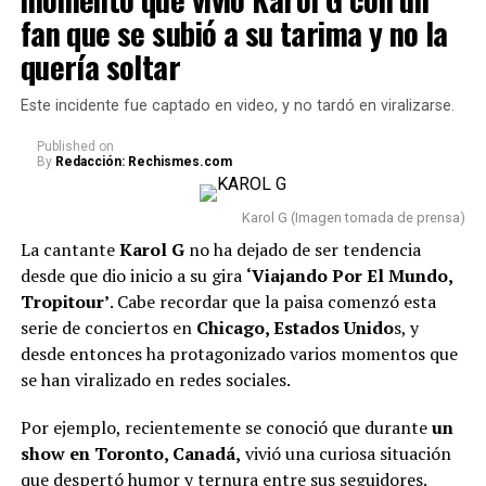
De hecho, algunos usuarios rumoran que p
odría
al igual que algunas propuestas musicales
fan que se subió a su tarima y no la
tratarse de situaciones personales que estaría
internacionales que han logrado convertirse entre las
atravesando o, incluso, por Feid.
quería soltar
favoritas de los colombianos.
@markoentodo
🥹❤️ @Karol G
♬ sonido original –
Este incidente fue captado en video, y no tardó en viralizarse.
Lee también: “Fui víctima de abvs6 s3xua7 de
Markoentodo
Rafael Poveda”: Salieron a la luz los testimonios de
Published
on
By
Redacción: Rechismes.com
las presuntas víctimas que acusan al periodista
A continuación, presentamos el
top 10 de las
Karol G (Imagen tomada de prensa)
canciones más escuchadas
en el país y que
La cantante
Karol G
no ha dejado de ser tendencia
actualmente ocupan las primeras posiciones en dicho
desde que dio inicio a su gira
‘Viajando Por El Mundo,
listado:
Tropitour’
. Cabe recordar que la paisa comenzó esta
serie de conciertos en
Chicago, Estados Unido
s, y
GAMINAE — Kris R., Los Money Makers
desde entonces ha protagonizado varios momentos que
se han viralizado en redes sociales.
Dichavate — Ya Ice Dilan, Rey Tony, Helabusador,
JipMusic Global, Dj Honda
Por ejemplo, recientemente se conoció que durante
un
TUKI TUKIE — Kris R., GeezyDee, Flame
火炎
show en Toronto, Canadá,
vivió una curiosa situación
que despertó humor y ternura entre sus seguidores.
SUPERSTARE — Blessd, Los Money Makers