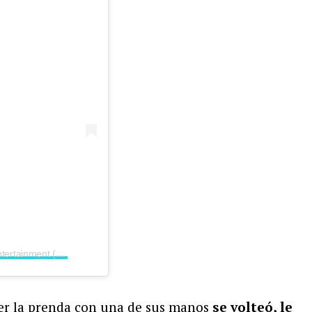
Una publicación compartida de NBC Entertainment (@nbc)
ener la prenda con una de sus manos
se volteó, le