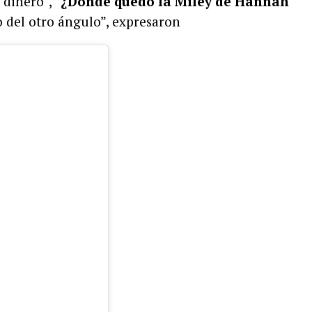
dinero”, “
¿Dónde quedó la Miley de Hannah
o del otro ángulo”, expresaron