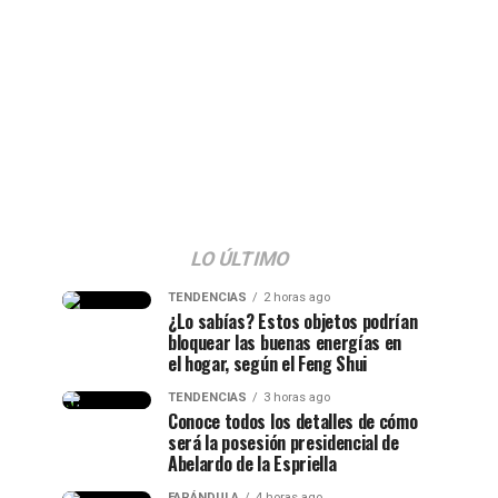
LO ÚLTIMO
TENDENCIAS
2 horas ago
¿Lo sabías? Estos objetos podrían
bloquear las buenas energías en
el hogar, según el Feng Shui
TENDENCIAS
3 horas ago
Conoce todos los detalles de cómo
será la posesión presidencial de
Abelardo de la Espriella
FARÁNDULA
4 horas ago