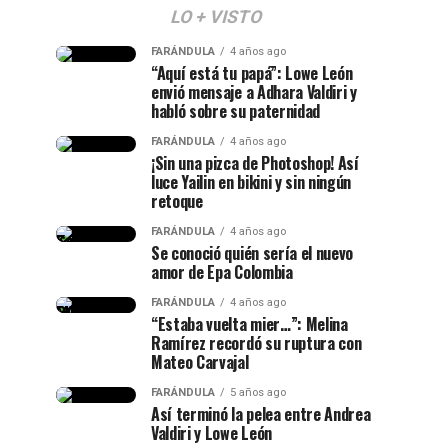
LO + VISTO
FARÁNDULA
4 años ago
“Aquí está tu papá”: Lowe León
envió mensaje a Adhara Valdiri y
habló sobre su paternidad
FARÁNDULA
4 años ago
¡Sin una pizca de Photoshop! Así
luce Yailin en bikini y sin ningún
retoque
FARÁNDULA
4 años ago
Se conoció quién sería el nuevo
amor de Epa Colombia
FARÁNDULA
4 años ago
“Estaba vuelta mier…”: Melina
Ramírez recordó su ruptura con
Mateo Carvajal
FARÁNDULA
5 años ago
Así terminó la pelea entre Andrea
Valdiri y Lowe León