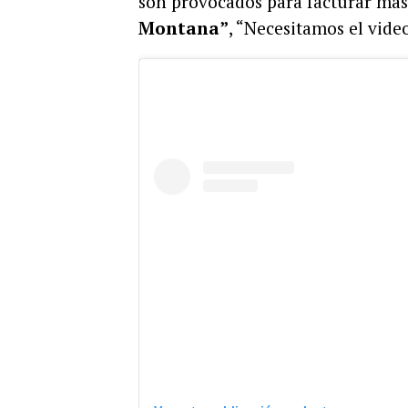
son provocados para facturar más 
Montana”
, “Necesitamos el vide