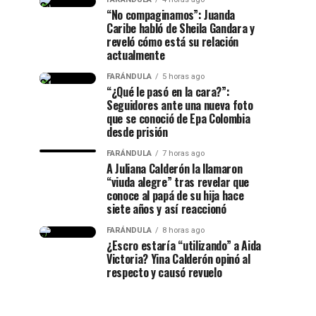
“No compaginamos”: Juanda
Caribe habló de Sheila Gandara y
reveló cómo está su relación
actualmente
FARÁNDULA
5 horas ago
“¿Qué le pasó en la cara?”:
Seguidores ante una nueva foto
que se conoció de Epa Colombia
desde prisión
FARÁNDULA
7 horas ago
A Juliana Calderón la llamaron
“viuda alegre” tras revelar que
conoce al papá de su hija hace
siete años y así reaccionó
FARÁNDULA
8 horas ago
¿Escro estaría “utilizando” a Aida
Victoria? Yina Calderón opinó al
respecto y causó revuelo