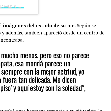
Una publicación compartida por ANDREA VALDIRI 🇨🇴 (@andreavaldirisos)
ró
imágenes del estado de su pie
. Según se
o y además, también apareció desde un centro de
encontraba.
i mucho menos, pero eso no parece
apata, esa mondá parece un
 siempre con la mejor actitud, yo
a fuera tan delicada. Me dicen
piso’ y aquí estoy con la soledad”,
ovechó para bromear respecto a su situación, le