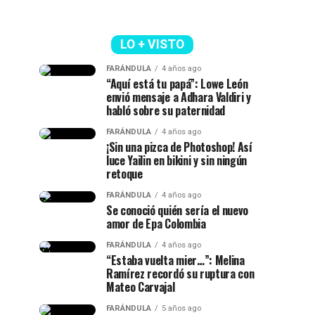
LO + VISTO
FARÁNDULA
4 años ago
“Aquí está tu papá”: Lowe León
envió mensaje a Adhara Valdiri y
habló sobre su paternidad
FARÁNDULA
4 años ago
¡Sin una pizca de Photoshop! Así
luce Yailin en bikini y sin ningún
retoque
FARÁNDULA
4 años ago
Se conoció quién sería el nuevo
amor de Epa Colombia
FARÁNDULA
4 años ago
“Estaba vuelta mier…”: Melina
Ramírez recordó su ruptura con
Mateo Carvajal
FARÁNDULA
5 años ago