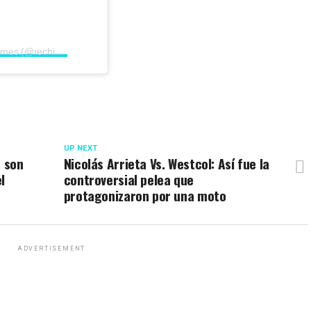
Una publicación compartida por Rechismes (@rechismes)
UP NEXT
s son
Nicolás Arrieta Vs. Westcol: Así fue la
l
controversial pelea que
protagonizaron por una moto
ADVERTISEMENT