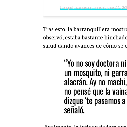
Tras esto, la barranquillera most
observó, estaba bastante hinchad
salud dando avances de cómo se 
“Yo no soy doctora n
un mosquito, ni garr
alacrán. Ay no machi,
no pensé que la vain
dizque ‘te pasamos a 
señaló.
Finalmente, la influenciadora apr