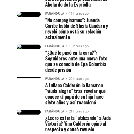
Abelardo de la Espriella
FARÁNDULA
17 horas ago
“No compaginamos”: Juanda
Caribe habló de Sheila Gandara y
reveló cómo está su relación
actualmente
FARÁNDULA
18 horas ago
“¿Qué le pasó en la cara?”:
Seguidores ante una nueva foto
que se conoció de Epa Colombia
desde prisión
FARÁNDULA
20 horas ago
A Juliana Calderón la llamaron
“viuda alegre” tras revelar que
conoce al papá de su hija hace
siete años y así reaccionó
FARÁNDULA
21 horas ago
¿Escro estaría “utilizando” a Aida
Victoria? Yina Calderón opinó al
respecto y causó revuelo