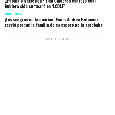
¿Papilla o galáctica? Yina Calderón confesó cuál
hubiera sido su ‘team’ en ‘LCDLF’
DON'T MISS
¡Los suegros no la querían! Paula Andrea Betancur
reveló porqué la familia de su esposo no la aprobaba
ADVERTISEMENT