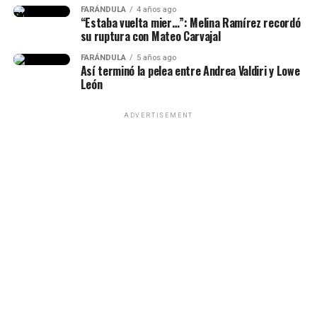
impactante de la historia y, a
FARÁNDULA
4 años ago
“Estaba vuelta mier…”: Melina Ramírez recordó
pesar de muchos bajos y altos,
su ruptura con Mateo Carvajal
siempre estuvo para mí”, había
Epa Colombia y su abogada (Imagen
FARÁNDULA
5 años ago
Así terminó la pelea entre Andrea Valdiri y Lowe
dicho.
tomada de IG Rechismes)
León
ADVERTISEMENT
(Recuerda dar clic en la imagen)