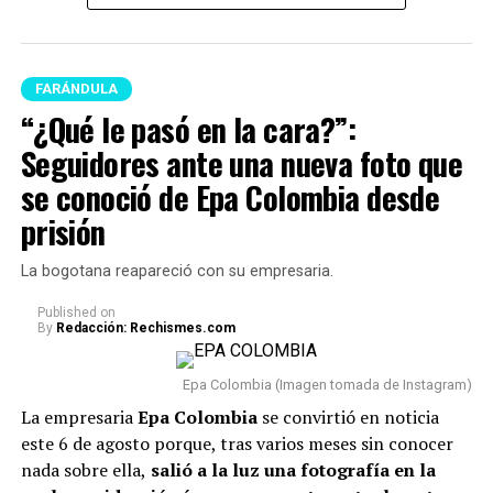
poco, en las últimas semanas del program
a Juanda
empezó a tener acercamientos intensos con Mariana
Zapata.
FARÁNDULA
Lee también: “¿Qué le pasó en la cara?”:
“¿Qué le pasó en la cara?”:
Seguidores ante una nueva foto que se conoció de
Seguidores ante una nueva foto que
Epa Colombia desde prisión
se conoció de Epa Colombia desde
En este caso, el comediante fue tema de conversación
prisión
recientemente porque, tras varios meses de volver a su
vida real, re
veló cómo se encuentra actualmente su
La bogotana reapareció con su empresaria.
relación con Sheila.
Published
on
By
Redacción: Rechismes.com
“Van dos meses. Hoy, después
de dos meses, estoy
Epa Colombia (Imagen tomada de Instagram)
totalmente tranquilo, estoy
La empresaria
Epa Colombia
se convirtió en noticia
este 6 de agosto porque, tras varios meses sin conocer
bien. Incluso, para que dejen el
nada sobre ella,
salió a la luz una fotografía en la