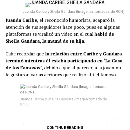
Juanda Caribe y Sheila Gándara (Imágenes tomadas de RCN)
Juanda Caribe
, el reconocido humorista, acaparó la
atención de sus seguidores hace poco, pues en algunas
plataformas se viralizó un video en el cual h
abló de
Sheila Gandara, la mamá de su hija.
Cabe recordar que
la relación entre Caribe y Gandara
terminó mientras él estaba participando en ‘La Casa
de los Famosos’
, debido a que al parecer, a la joven no
le gustaron varias acciones que realizó allí el famoso.
Juanda Caribe y Sheilla Gándara (Imagen tomada de
RCN)
Además, durante la época en la que él estuvo encerrado
surgieron
varios rumores de infidelidad
y por si fuera
CONTINUE READING