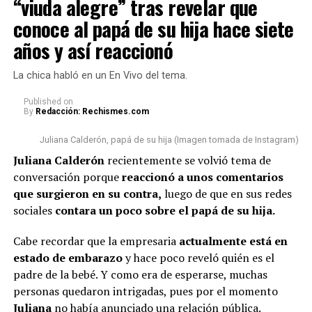
“viuda alegre” tras revelar que
que yo tengo con la vida, ser
Sin duda alguna, este anuncio causó emoción entre los
seguidores de
Epa
. Sin embargo, cabe señalar que hubo
conoce al papá de su hija hace siete
buen papá (…) Muchas vainas
otro hecho que también se volvió muy comentado
años y así reaccionó
que las sacan de contexto,
respecto a la apariencia de la empresaria.
estamos llevando una relación
La chica habló en un En Vivo del tema.
Lee también: A Juliana Calderón la llamaron “viuda
cordial y respetuosa (…)
alegre” tras revelar que conoce al papá de su hija
Published
on
By
Redacción: Rechismes.com
Estamos cumpliendo con lo que
hace siete años y así reaccionó
nos toca”, concluyó.
Juliana Calderón, papá de su hija (Imagen tomada de Instagram)
En esta ocasión, algunas personas n
o pasaron por alto
Juliana Calderón
recientemente se volvió tema de
que la bogotana ha tenido algunos cambios físicos
.
conversación porque
reaccionó a unos comentarios
Por un lado, señalaron que s
e le vio con una tonalidad
@rutelgamy
#seguidores
#viraltiktok
#soyjuandacaribe
que surgieron en su contra,
luego de que en sus redes
de cabello diferente
y además, algunos usuarios
#soyjuandacaribeshow
#hija
♬ sonido original –
sociales
contara un poco sobre el papá de su hija.
comentaron que l
a empresaria se habría realizado
MIRANDA RUTH
algunos procedimientos estéticos en su rostro.
Cabe recordar que la empresaria
actualmente está en
estado de embarazo
y hace poco reveló quién es el
De hecho, varios la notaron diferente y cuestionaron al
padre de la bebé. Y como era de esperarse, muchas
respecto.
personas quedaron intrigadas, pues por el momento
“¿Qué le pasó en la cara?”, “
Se ve súper inyectada,
Juliana
no había anunciado una relación pública.