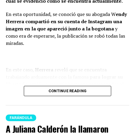
tema ahí también, con la
cual se evidenció cómo se encuentra actualmente.
mamá de la niña estoy bien.
En esta oportunidad, se conoció que su abogada W
endy
Como se lo dije a ella, tal vez
Herrera compartió en su cuenta de Instagram una
en algunas vainas no
imagen en la que apareció junto a la bogotana
y
como era de esperarse, la publicación se robó todas las
compaginamos, se acabó lo
miradas.
que se acabó y nos toca luchar
por ser buenos papás”,
confesó.
En este caso,
Herrera
reveló que se encuentra
trabajando arduamente con la famosa
para lograr su
libertad
y envió un mensaje bastante esperanzador al
Finalmente,
Caribe
reiteró que su mayor compromiso
respecto.
CONTINUE READING
en la actualidad
es ser un buen papá y mantener una
buena relación con su expareja por el bienestar de
“Una cartagenera te libertará,
su hija.
Epa Colombia”, expresó.
FARÁNDULA
“Ese es el único compromiso
A Juliana Calderón la llamaron