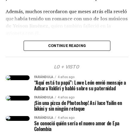
muchos rellenos”
, “¿No están viendo sus labios y
Además, muchos recordaron que meses atrás ella reveló
perfilamiento?”, “
Se dañó el rostro”
, comentaron.
que h
abía tenido un romance con uno de los músicos
Finalmente, otro grupo de personas señaló que veían
de Yeison Jiménez,
quien también falleció en la
bien a
Epa
y que sería normal verla con algunos cambios
avioneta con él.
debido al tiempo que ha pasado.
Lee también: ¿Escro estaría “utilizando” a Aida
CONTINUE READING
(Recuerda dar clic en la imagen)
Victoria? Yina Calderón opinó al respecto y causó
revuelo
LO + VISTO
Y en este caso, todos estos hechos generaron muchas
FARÁNDULA
4 años ago
reacciones y se avivaron luego de que Calderón contara,
“Aquí está tu papá”: Lowe León envió mensaje a
en una dinámica de preguntas y respuestas en sus
Adhara Valdiri y habló sobre su paternidad
historias de Instagram, q
ue conoce al papá de su niña
FARÁNDULA
4 años ago
desde hace siete años.
¡Sin una pizca de Photoshop! Así luce Yailin en
bikini y sin ningún retoque
“Lo conocí hace siete años, ha
FARÁNDULA
4 años ago
Se conoció quién sería el nuevo amor de Epa
sido la historia de amor más
Colombia