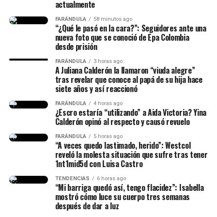
hija, lo conocí hace siete años
actualmente
(…) Duramos un tiempo
FARÁNDULA
58 minutos ago
“¿Qué le pasó en la cara?”: Seguidores ante una
separados y cantidad de cosas
nueva foto que se conoció de Epa Colombia
desde prisión
(…) No diré nada hasta que él
FARÁNDULA
3 horas ago
quiera hablar del tema”,
A Juliana Calderón la llamaron “viuda alegre”
tras revelar que conoce al papá de su hija hace
señaló.
siete años y así reaccionó
FARÁNDULA
4 horas ago
¿Escro estaría “utilizando” a Aida Victoria? Yina
Finalmente, la chica dejó en evidencia que durante ese
Calderón opinó al respecto y causó revuelo
lapso de tiempo no siempre estuvieron juntos, y
FARÁNDULA
5 horas ago
tuvieron idas y venidas.
“A veces quedo lastimado, herido”: Westcol
reveló la molesta situación que sufre tras tener
@juliethpaolaberdu7
#LIVEIncentiveProgram
1nt1mid5d con Luisa Castro
#SideHustleLIVE
#PaidPartnership
#yinacalderonoficial
TENDENCIAS
6 horas ago
#julianacalderon
♬ sonido original – Julieth
“Mi barriga quedó así, tengo flacidez”: Isabella
mostró cómo luce su cuerpo tres semanas
después de dar a luz