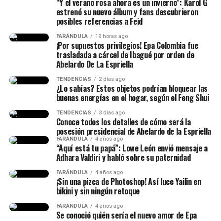
“Y el verano rosa ahora es un invierno”: Karol G
estrenó su nuevo álbum y fans descubrieron
posibles referencias a Feid
FARÁNDULA
19 horas ago
¡Por supuestos privilegios! Epa Colombia fue
trasladada a cárcel de Ibagué por orden de
Abelardo De La Espriella
TENDENCIAS
2 días ago
¿Lo sabías? Estos objetos podrían bloquear las
buenas energías en el hogar, según el Feng Shui
TENDENCIAS
3 días ago
Conoce todos los detalles de cómo será la
posesión presidencial de Abelardo de la Espriella
FARÁNDULA
4 años ago
“Aquí está tu papá”: Lowe León envió mensaje a
Adhara Valdiri y habló sobre su paternidad
FARÁNDULA
4 años ago
¡Sin una pizca de Photoshop! Así luce Yailin en
bikini y sin ningún retoque
FARÁNDULA
4 años ago
Se conoció quién sería el nuevo amor de Epa