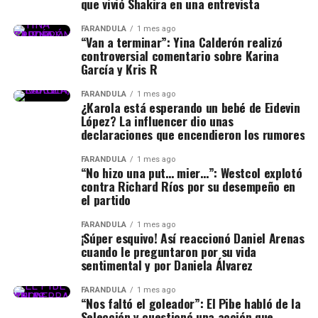
que vivió Shakira en una entrevista
FARÁNDULA
1 mes ago
“Van a terminar”: Yina Calderón realizó
controversial comentario sobre Karina
García y Kris R
FARÁNDULA
1 mes ago
¿Karola está esperando un bebé de Eidevin
López? La influencer dio unas
declaraciones que encendieron los rumores
FARÁNDULA
1 mes ago
“No hizo una put… mier…”: Westcol explotó
contra Richard Ríos por su desempeño en
el partido
FARÁNDULA
1 mes ago
¡Súper esquivo! Así reaccionó Daniel Arenas
cuando le preguntaron por su vida
sentimental y por Daniela Álvarez
FARÁNDULA
1 mes ago
“Nos faltó el goleador”: El Pibe habló de la
Selección y cuestionó una acción que