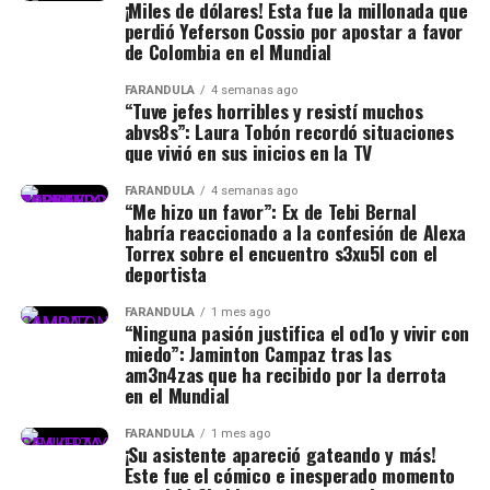
¡Miles de dólares! Esta fue la millonada que
perdió Yeferson Cossio por apostar a favor
de Colombia en el Mundial
FARÁNDULA
4 semanas ago
“Tuve jefes horribles y resistí muchos
abvs8s”: Laura Tobón recordó situaciones
que vivió en sus inicios en la TV
FARÁNDULA
4 semanas ago
“Me hizo un favor”: Ex de Tebi Bernal
habría reaccionado a la confesión de Alexa
Torrex sobre el encuentro s3xu5l con el
deportista
FARÁNDULA
1 mes ago
“Ninguna pasión justifica el od1o y vivir con
miedo”: Jaminton Campaz tras las
am3n4zas que ha recibido por la derrota
en el Mundial
FARÁNDULA
1 mes ago
¡Su asistente apareció gateando y más!
Este fue el cómico e inesperado momento