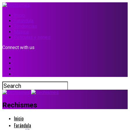
Inicio
Farándula
Tendencias
Música
Películas y series
Connect with us
Rechismes
Inicio
Farándula