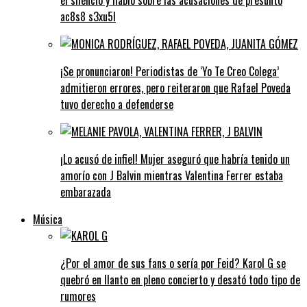
ac8s8 s3xu5l
¡Se pronunciaron! Periodistas de ‘Yo Te Creo Colega’
admitieron errores, pero reiteraron que Rafael Poveda
tuvo derecho a defenderse
¡Lo acusó de infiel! Mujer aseguró que habría tenido un
amorío con J Balvin mientras Valentina Ferrer estaba
embarazada
Música
¿Por el amor de sus fans o sería por Feid? Karol G se
quebró en llanto en pleno concierto y desató todo tipo de
rumores