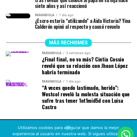
siete años y así reaccionó
FARÁNDULA
1 día ago
¿Escro estaría “utilizando” a Aida Victoria? Yina
Calderón opinó al respecto y causó revuelo
MÁS RECHISMES
FARÁNDULA
3 semanas ago
¿Final final, no va más? Cintia Cossio
reveló que su relación con Jhoan López
habría terminado
FARÁNDULA
1 día ago
“A veces quedo lastimado, herido”:
Westcol reveló la molesta situación que
sufre tras tener 1nt1mid5d con Luisa
Castro
Utilizamos cookies para asegurar que damos la mejor
experiencia al usuario en nuestra web. Si sigues utilizando