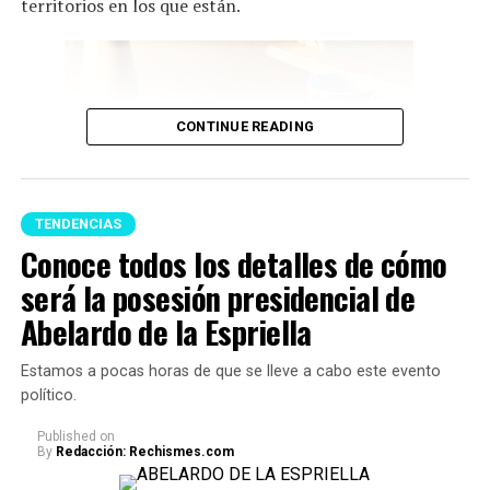
territorios en los que están.
CONTINUE READING
TENDENCIAS
Conoce todos los detalles de cómo
será la posesión presidencial de
Feng Shui (Imagen tomada de Pinterest)
Abelardo de la Espriella
A continuación te presentamos algunos consejos,
Estamos a pocas horas de que se lleve a cabo este evento
respecto a qué
artículos no se deberían tener en un
político.
hogar porque podrían acumular malas energías:
Published
on
By
Redacción: Rechismes.com
1. Uno de los principales reglas es
evitar acumular