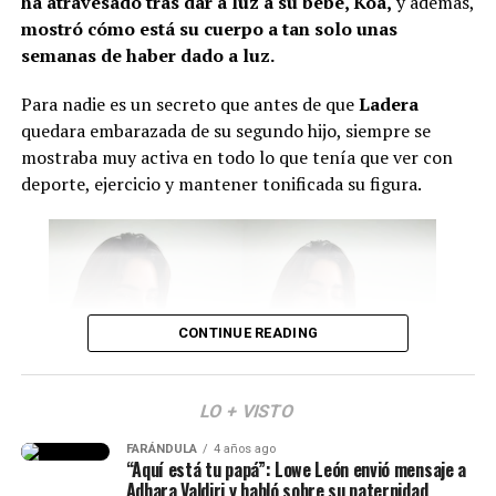
relación actualmente
ha atravesado tras dar a luz a su bebé, Koa,
y además,
mostró cómo está su cuerpo a tan solo unas
Con respecto a los expresidentes del país, asistirán
Iván
semanas de haber dado a luz.
Duque, César Gaviria y Andrés Pastrana.
Sin
embargo, aún hay incertidumbre sobre si Álvaro Uribe
Para nadie es un secreto que antes de que
Ladera
hará acto de presencia.
quedara embarazada de su segundo hijo, siempre se
mostraba muy activa en todo lo que tenía que ver con
Por último, se conoció que durante esta jornada se
deporte, ejercicio y mantener tonificada su figura.
firmarán nuevos
decretos relacionados con temas de
salud, seguridad y reducción de costos en contratos
públicos
. Además, se posesionarán los ministros y se
presentará la nueva cúpula militar.
Cabe señalar que Abelardo ya envió un mensaje sobre lo
CONTINUE READING
que será este día.
“Mi posesión será mucho
LO + VISTO
más que una ceremonia.
FARÁNDULA
4 años ago
Isabella Ladera (Imagen tomada de IG)
“Aquí está tu papá”: Lowe León envió mensaje a
Será la primera
Adhara Valdiri y habló sobre su paternidad