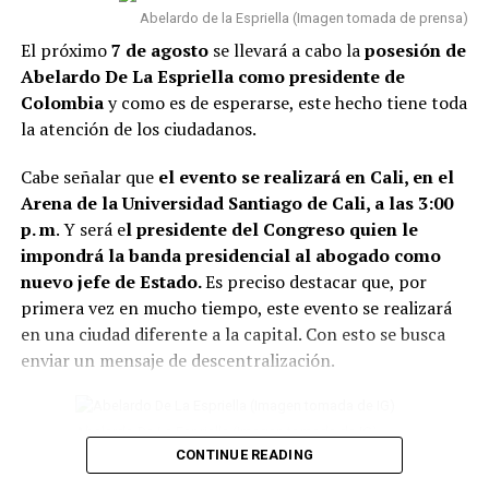
objetos rotos o dañados.
Cosas como espejos partidos,
Abelardo de la Espriella (Imagen tomada de prensa)
relojes que no funcionan o electrodomésticos sin
El próximo
7 de agosto
se llevará a cabo la
posesión de
funcionamiento suelen asociarse con el estancamiento y
Abelardo De La Espriella como presidente de
la dificultad para avanzar.
Colombia
y como es de esperarse, este hecho tiene toda
la atención de los ciudadanos.
2. También se recomiend
a deshacerse de la ropa que
lleva años guardada y sin usarse.
Además de ocupar
Cabe señalar que
el evento se realizará en Cali, en el
espacio innecesario en el closet, conservar estas
Arena de la Universidad Santiago de Cali, a las 3:00
prendas pueden dificultar la sensación de renovación
p. m
. Y será e
l presidente del Congreso quien le
del ambiente.
impondrá la banda presidencial al abogado como
nuevo jefe de Estado.
Es preciso destacar que, por
Lee también: Conoce todos los detalles de cómo
primera vez en mucho tiempo, este evento se realizará
será la posesión presidencial de Abelardo de la
en una ciudad diferente a la capital. Con esto se busca
Espriella
enviar un mensaje de descentralización.
3 Otro elemento para tener en cuenta, son
eliminar las
plantas en casa que están secas o marchitas.
Abelardo De La Espriella (Imagen tomada de IG)
Conservarlas puede significar perder vitalidad.
CONTINUE READING
4 Un tip más, es evitar el exceso de objetos debajo de la
Por otro lado, se conoció que varias delegaciones