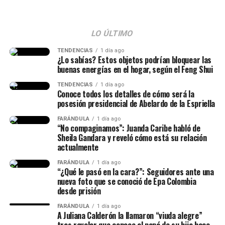
hay (…) Tengo esta flacidez,
tengo mucha más retención de
— Abelardo De La
líquidos”, manifestó.
Espriella
LO ÚLTIMO
(@ABDELAESPRIELLA)
TENDENCIAS
1 día ago
¿Lo sabías? Estos objetos podrían bloquear las
Finalmente, las imágenes de Isabella no tardaron en
August 5, 2026
buenas energías en el hogar, según el Feng Shui
viralizarse, y las personas le agradecieron por mostrar la
realidad que viven muchas mujeres en un postparto.
TENDENCIAS
1 día ago
Conoce todos los detalles de cómo será la
posesión presidencial de Abelardo de la Espriella
@isalavenezolanaa
te abrazo!! se q es duro no dormir pero
FARÁNDULA
1 día ago
dar vida es renacer, míralo como una segunda oportunidad
“No compaginamos”: Juanda Caribe habló de
para hacerlo bien, o mejor
Sheila Gandara y reveló cómo está su relación
actualmente
♬ original sound –
FARÁNDULA
1 día ago
“¿Qué le pasó en la cara?”: Seguidores ante una
ISABELLA LADERA
nueva foto que se conoció de Epa Colombia
desde prisión
FARÁNDULA
1 día ago
A Juliana Calderón la llamaron “viuda alegre”
tras revelar que conoce al papá de su hija hace