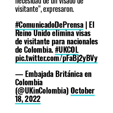
necesidad de un visado de
visitante”, expresaron.
#ComunicadoDePrensa
| El
Reino Unido elimina visas
de visitante para nacionales
de Colombia.
#UKCOL
pic.twitter.com/pFaBj2yBVy
— Embajada Británica en
Colombia
(@UKinColombia)
October
18, 2022