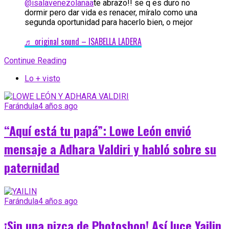
@isalavenezolanaa
te abrazo!! se q es duro no
dormir pero dar vida es renacer, míralo como una
segunda oportunidad para hacerlo bien, o mejor
♬ original sound – ISABELLA LADERA
Continue Reading
Lo + visto
Farándula
4 años ago
“Aquí está tu papá”: Lowe León envió
mensaje a Adhara Valdiri y habló sobre su
paternidad
Farándula
4 años ago
¡Sin una pizca de Photoshop! Así luce Yailin