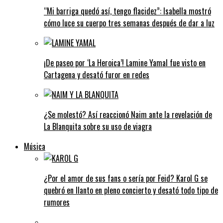
“Mi barriga quedó así, tengo flacidez”: Isabella mostró
cómo luce su cuerpo tres semanas después de dar a luz
¡De paseo por ‘La Heroica’! Lamine Yamal fue visto en
Cartagena y desató furor en redes
¿Se molestó? Así reaccionó Naim ante la revelación de
La Blanquita sobre su uso de viagra
Música
¿Por el amor de sus fans o sería por Feid? Karol G se
quebró en llanto en pleno concierto y desató todo tipo de
rumores