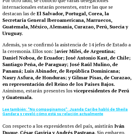
Por otro lado, se conoció que varias delegaciones
internacionales estarán presentes, entre las que se
destacan las de
El Salvador, Portugal, Corea, la
Secretaría General Iberoamericana, Marruecos,
Guatemala, México, Alemania, Curazao, Perú, Suecia y
Uruguay.
Además, ya se confirmó la asistencia de 14 jefes de Estado a
la ceremonia. Ellos son: J
avier Milei, de Argentina;
Daniel Noboa, de Ecuador; José Antonio Kast, de Chile;
Santiago Peña, de Paraguay; José Raúl Mulino, de
Panamá; Luis Abinader, de República Dominicana;
Nasry Asfura, de Honduras; y Gilmar Pisas, de Curazao,
en representación del Reino de los Países Bajos.
Asimismo, estarán presentes los
vicepresidentes de Perú
y Guatemala.
Lee también: “No compaginamos”: Juanda Caribe habló de Sheila
Gandara y reveló cómo está su relación actualmente
Con respecto a los expresidentes del país, asistirán
Iván
Duque, César Gaviria y Andrés Pastrana.
Sin embargo,