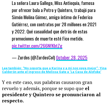
La señora Laura Gallego, Miss Antioquia, famosa
por ofrecer bala a Petro y Quintero, trabajó para
Simón Molina Gómez, amigo íntimo de Federico
Gutiérrez, con contratos por 28 millones en 2021
y 2022. Qué casualidad que detrás de estas
promociones de muerte esté Fico metido.
pic.twitter.com/266NfKhtZg
— Zurdos (@ZurdosCol)
October 28, 2025
Lee también: “No soporta que a Karina y a mí nos vaya mejor”: Yina
Calderón ante el ingreso de Melissa Gate a ‘La Casa de Alofoke’
Y en este caso, sus palabras causaron gran
revuelo y además, porque se supo que
el
presidente y Quintero se pronunciaron al
respecto.