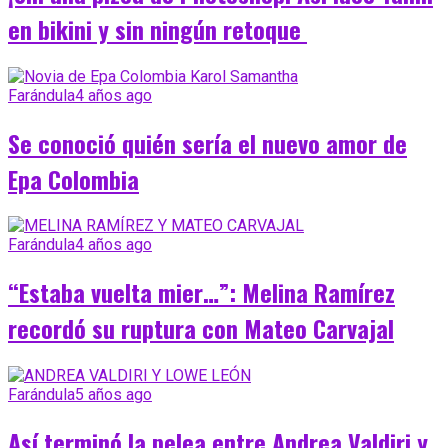
en bikini y sin ningún retoque
Farándula
4 años ago
Se conoció quién sería el nuevo amor de
Epa Colombia
Farándula
4 años ago
“Estaba vuelta mier…”: Melina Ramírez
recordó su ruptura con Mateo Carvajal
Farándula
5 años ago
Así terminó la pelea entre Andrea Valdiri y