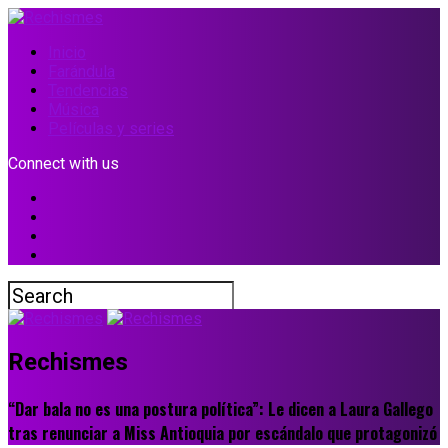
Inicio
Farándula
Tendencias
Música
Películas y series
Connect with us
Rechismes
“Dar bala no es una postura política”: Le dicen a Laura Gallego
tras renunciar a Miss Antioquia por escándalo que protagonizó