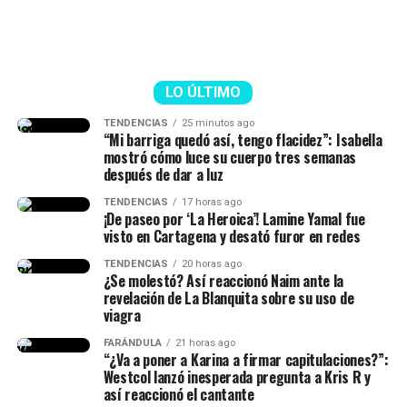
asuntos privados.
@greirodriguezoficial
💥 NAIM DARRECHI responde al
comentario de Katy Cardona
#naimdarrechi
#katycardona
♬ sonido original – greirodriguezoficial
LO ÚLTIMO
TENDENCIAS
25 minutos ago
“Mi barriga quedó así, tengo flacidez”: Isabella
mostró cómo luce su cuerpo tres semanas
después de dar a luz
TENDENCIAS
17 horas ago
¡De paseo por ‘La Heroica’! Lamine Yamal fue
visto en Cartagena y desató furor en redes
TENDENCIAS
20 horas ago
¿Se molestó? Así reaccionó Naim ante la
revelación de La Blanquita sobre su uso de
viagra
FARÁNDULA
21 horas ago
“¿Va a poner a Karina a firmar capitulaciones?”:
Westcol lanzó inesperada pregunta a Kris R y
así reaccionó el cantante