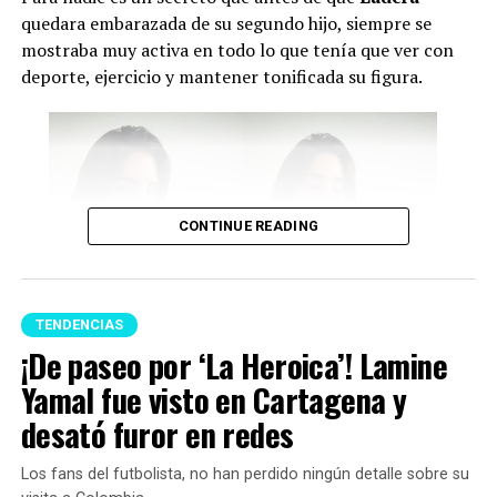
quedara embarazada de su segundo hijo, siempre se
mostraba muy activa en todo lo que tenía que ver con
deporte, ejercicio y mantener tonificada su figura.
CONTINUE READING
TENDENCIAS
¡De paseo por ‘La Heroica’! Lamine
Isabella Ladera (Imagen tomada de IG)
Yamal fue visto en Cartagena y
Y en esta oportunidad, Isabella habló de los c
ambios
desató furor en redes
que ha atravesado su cuerpo tras el embarazo
y
reveló que
no siempre hay cuerpos perfectos después
Los fans del futbolista, no han perdido ningún detalle sobre su
de parir.