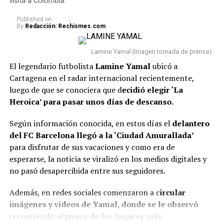
visita a Colombia.
“Te voy a mostrar como tengo
Published
on
By
Redacción: Rechismes.com
mi cuerpo tres semanas
después de dar a luz. Y ya
Lamine Yamal (Imagen tomada de prensa)
El legendario futbolista
Lamine Yamal
ubicó a
cuando comience a entrenar,
Cartagena en el radar internacional recientemente,
te voy a mostrar el proceso
luego de que se conociera que d
ecidió elegir ‘La
porque no me voy a rendir. No
Heroica’ para pasar unos días de descanso.
me odio, no me siento mal,
Según información conocida, en estos días el
delantero
simplemente estoy abrazando
del FC Barcelona llegó a la ‘Ciudad Amurallada’
para disfrutar de sus vacaciones y como era de
el proceso y dejando que me
esperarse, la noticia se viralizó en los medios digitales y
atraviese. Me estoy viendo un
no pasó desapercibida entre sus seguidores.
día a la vez, me conozco el
Además, en redes sociales comenzaron a c
ircular
camino”, señaló.
imágenes y videos de Yamal, donde se le observó
recorriendo algunos de los lugares más