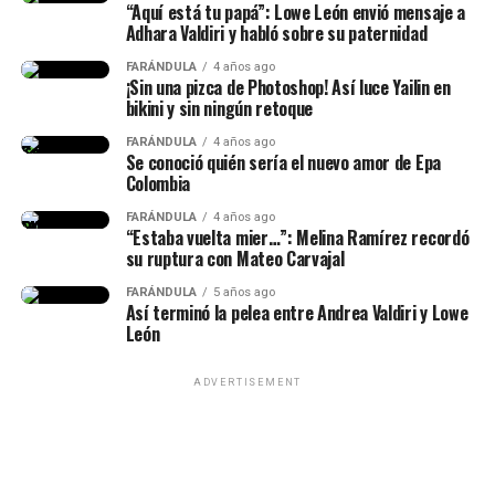
“Aquí está tu papá”: Lowe León envió mensaje a
hasta tomaba cosas que no
Adhara Valdiri y habló sobre su paternidad
eran muy buenas para su
FARÁNDULA
4 años ago
¡Sin una pizca de Photoshop! Así luce Yailin en
salud. Yo fui la que le dije:
bikini y sin ningún retoque
‘No, mi amor, no más esto,
FARÁNDULA
4 años ago
Se conoció quién sería el nuevo amor de Epa
no tomes más viagra’. Yo le
Colombia
sumé muchísimo en
FARÁNDULA
4 años ago
“Estaba vuelta mier…”: Melina Ramírez recordó
muchas cosas y espero que
su ruptura con Mateo Carvajal
eso sea con lo que se
FARÁNDULA
5 años ago
quede”, indicó.
Así terminó la pelea entre Andrea Valdiri y Lowe
León
@torres71253
#viral
#Lablanquita
ADVERTISEMENT
#naimdarrechi
♬
sonido original – 🌺Torres 🌺
Y, en este caso,
Naim
reaccionó, lo confirmó y además
dio su versión de los hechos.