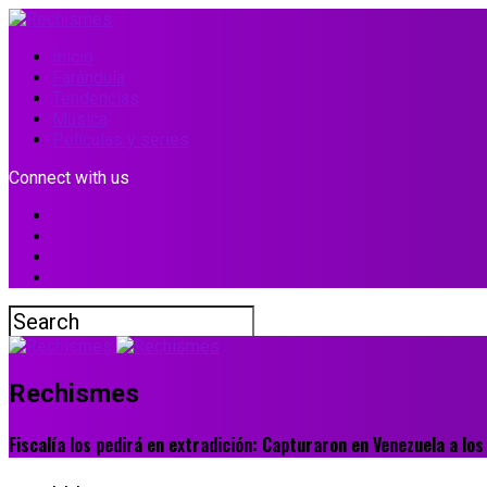
Inicio
Farándula
Tendencias
Música
Películas y series
Connect with us
Rechismes
Fiscalía los pedirá en extradición: Capturaron en Venezuela a lo