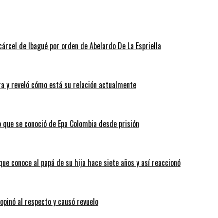
cárcel de Ibagué por orden de Abelardo De La Espriella
a y reveló cómo está su relación actualmente
o que se conoció de Epa Colombia desde prisión
que conoce al papá de su hija hace siete años y así reaccionó
 opinó al respecto y causó revuelo