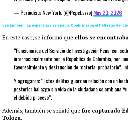
— Periodista New York. (@PepeLazzo)
May 20, 2026
Lee también: La esperanza se apagó: Confirmaron el hallazgo del cue
En este caso, se informó que
ellos se encontrab
“Funcionarios del Servicio de Investigación Penal con sed
internacionalmente por la República de Colombia, por uno
favorecimiento y destrucción de material probatorio”, inf
Y agregaron: “Estos delitos guardan relación con un hech
posterior hallazgo sin vida de la ciudadana colombiana Yul
el debido proceso”.
Además, también se señaló que
fue capturado E
Toloza
.