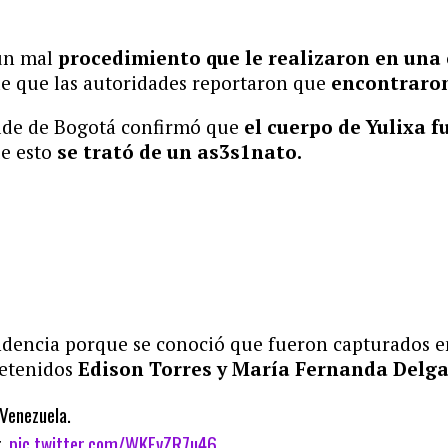
 un mal
procedimiento que le realizaron en una 
de que las autoridades reportaron que
encontraron
alde de Bogotá confirmó que
el cuerpo de Yulixa f
ue esto
se trató de un as3s1nato.
 tendencia porque se conoció que fueron capturados 
detenidos
Edison Torres y María Fernanda Delgad
 Venezuela.
r.
pic.twitter.com/WKFvZR7u46