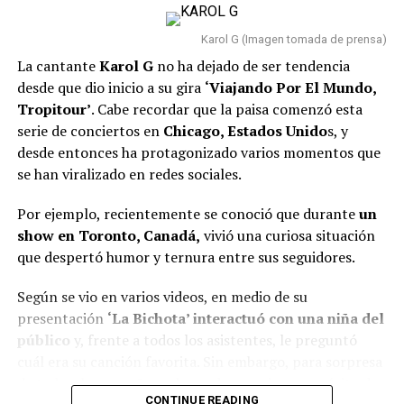
las presuntas víctimas que acusan al periodista
A continuación, presentamos el
top 10 de las
Karol G (Imagen tomada de prensa)
canciones más escuchadas
en el país y que
La cantante
Karol G
no ha dejado de ser tendencia
actualmente ocupan las primeras posiciones en dicho
desde que dio inicio a su gira
‘Viajando Por El Mundo,
listado:
Tropitour’
. Cabe recordar que la paisa comenzó esta
serie de conciertos en
Chicago, Estados Unido
s, y
GAMINAE — Kris R., Los Money Makers
desde entonces ha protagonizado varios momentos que
se han viralizado en redes sociales.
Dichavate — Ya Ice Dilan, Rey Tony, Helabusador,
JipMusic Global, Dj Honda
Por ejemplo, recientemente se conoció que durante
un
TUKI TUKIE — Kris R., GeezyDee, Flame
火炎
show en Toronto, Canadá,
vivió una curiosa situación
que despertó humor y ternura entre sus seguidores.
SUPERSTARE — Blessd, Los Money Makers
Todo Lo Fue — Lenin Ramírez
Según se vio en varios videos, en medio de su
presentación
‘La Bichota’ interactuó con una niña del
Pico Y Chao (W Sound 08) — W Sound, Kris R., Ovy
público
y, frente a todos los asistentes, le preguntó
On The Drums
cuál era su canción favorita. Sin embargo, para sorpresa
50 MIL PIEZ – Feid y Granuja
de todos, la pequeña en lugar de mencionar un éxito de
CONTINUE READING
SWIM — BTS