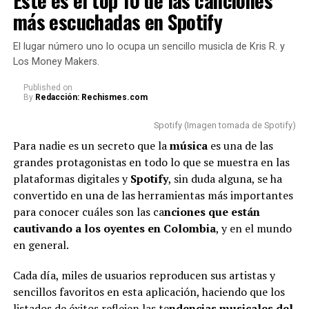
faltas de respeto
más escuchadas en Spotify
Como era de esperarse, los internautas no tardaron en
El lugar número uno lo ocupa un sencillo musicla de Kris R. y
reaccionar en redes sociales y opinar sobre las razones
Los Money Makers.
por las cuales
Karol
se mostró de esa manera.
Published
on
By
Redacción: Rechismes.com
Cabe aclarar que, en medio del concierto, la famosa
a
gradeció a sus fans y dio a entender que su llanto
Spotify (Imagen tomada de Spotify)
se debía a la emoción que estaba viviendo junto a
Para nadie es un secreto que la
música
es una de las
ellos.
grandes protagonistas en todo lo que se muestra en las
plataformas digitales y
Spotify
, sin duda alguna, se ha
“Me siento supremamente
convertido en una de las herramientas más importantes
agradecida por el amor que me
para conocer cuáles son las ca
nciones que están
cautivando a los oyentes en Colombia
dan siempre. Siento que
, y en el mundo
en general.
cuando me paro en este
escenario, vivo una realidad
Cada día, miles de usuarios reproducen sus artistas y
sencillos favoritos en esta aplicación, haciendo que los
diferente. Como que ustedes
listados de éxitos reflejen las te
ndencias musicales del