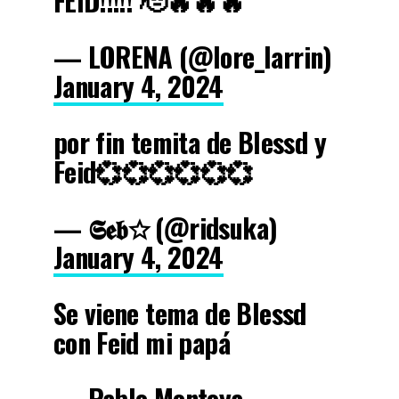
FEID!!!!! 🫡🔥🔥🔥
— LORENA (@lore_larrin)
January 4, 2024
por fin temita de Blessd y
Feid💞💞💞💞💞💞
— 𝕾𝖊𝖇☆ (@ridsuka)
January 4, 2024
Se viene tema de Blessd
con Feid mi papá
— Pablo Montoya