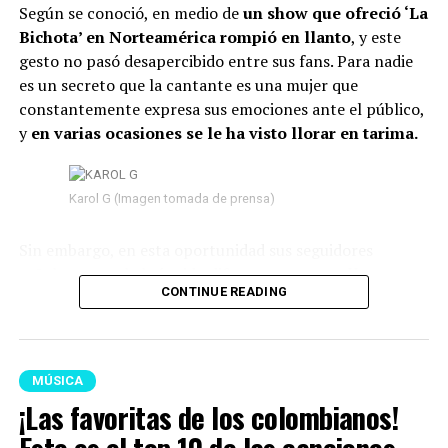
Según se conoció, en medio de
un show que ofreció ‘La
Bichota’ en Norteamérica rompió en llanto
, y este
gesto no pasó desapercibido entre sus fans. Para nadie
es un secreto que la cantante es una mujer que
constantemente expresa sus emociones ante el público,
y
en varias ocasiones se le ha visto llorar en tarima.
Karol G (Imagen tomada de prensa)
Sin embargo, en esta oportunidad sus seguidores
señalaron que habría sido diferente,
pues su llanto no
CONTINUE READING
parecía ser de felicidad, sino de tristeza.
Según se
observó, mientras permanecía en el escenario
, sus
lágrimas caían una tras otra y su semblante
reflejaba nostalgia.
MÚSICA
¡Las favoritas de los colombianos!
Lee también: “No puedo más”: La Blanquita reveló,
destrozada en llanto, que terminó con Naim por las
Este es el top 10 de las canciones