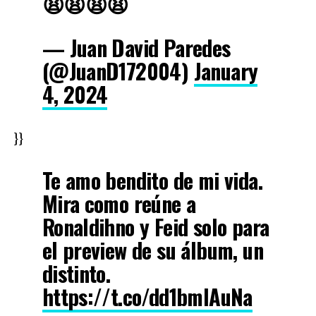
😩😩😩😩
— Juan David Paredes
(@JuanD172004)
January
4, 2024
}}
Te amo bendito de mi vida.
Mira como reúne a
Ronaldihno y Feid solo para
el preview de su álbum, un
distinto.
https://t.co/dd1bmlAuNa