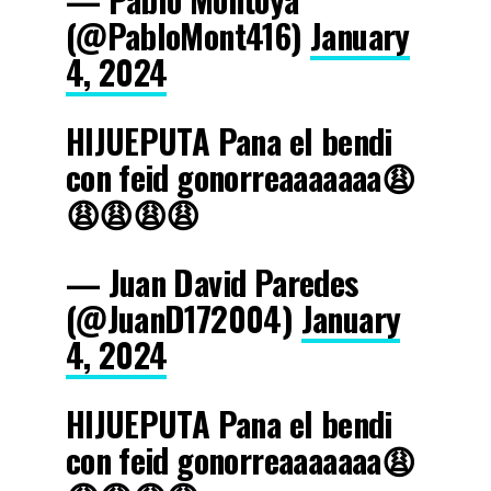
(@PabloMont416)
January
4, 2024
HIJUEPUTA Pana el bendi
con feid gonorreaaaaaaa😩
😩😩😩😩
— Juan David Paredes
(@JuanD172004)
January
4, 2024
HIJUEPUTA Pana el bendi
con feid gonorreaaaaaaa😩