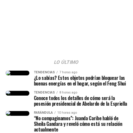
@jaquesal15
Que peligro y ella tan linda cómo manejó la
situación @Karol G en Toronto!!🇨🇦🧡
#karolg
#labichota
#toronto
#fyp
♬ original sound – Jaque
LO ÚLTIMO
TENDENCIAS
7 horas ago
¿Lo sabías? Estos objetos podrían bloquear las
buenas energías en el hogar, según el Feng Shui
TENDENCIAS
8 horas ago
Conoce todos los detalles de cómo será la
posesión presidencial de Abelardo de la Espriella
FARÁNDULA
10 horas ago
“No compaginamos”: Juanda Caribe habló de
Sheila Gandara y reveló cómo está su relación
actualmente