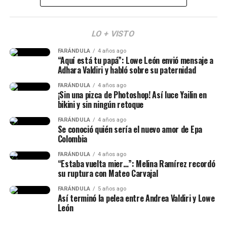
la artista,
respondió que era ‘Dai Dai’, de Shakira.
MERO TOTEE — Blessd, De La Rose, Los Money
(Recuerda dar clic en la imagen)
Makers
LO + VISTO
4 Life — Kris R.
FARÁNDULA
4 años ago
“Aquí está tu papá”: Lowe León envió mensaje a
Adhara Valdiri y habló sobre su paternidad
FARÁNDULA
4 años ago
¡Sin una pizca de Photoshop! Así luce Yailin en
bikini y sin ningún retoque
FARÁNDULA
4 años ago
Se conoció quién sería el nuevo amor de Epa
Colombia
FARÁNDULA
4 años ago
“Estaba vuelta mier…”: Melina Ramírez recordó
su ruptura con Mateo Carvajal
FARÁNDULA
5 años ago
Así terminó la pelea entre Andrea Valdiri y Lowe
Por otra parte, otro momento que dio de qué hablar de
León
este concierto fue u
n incómodo episodio que vivió