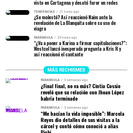
visto en Cartagena y desató furor en redes
TENDENCIAS
21 horas ago
¿Se molestó? Así reaccionó Naim ante la
revelación de La Blanquita sobre su uso de
viagra
FARÁNDULA
23 horas ago
“¿Va a poner a Karina a firmar capitulaciones?”:
Westcol lanzó inesperada pregunta a Kris R y
así reaccionó el cantante
MÁS RECHISMES
FARÁNDULA
3 semanas ago
¿Final final, no va más? Cintia Cossio
reveló que su relación con Jhoan López
habría terminado
FARÁNDULA
3 semanas ago
“Me hacían la vida imposible”: Marcela
Reyes dio detalles de sus visitas a la
cárcel y contó cómo conoció a alias
Pichi