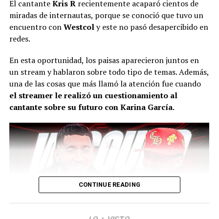
Y agregó: “Por ejemplo,
El cantante
Kris R
recientemente acaparó cientos de
tuviera, Aida tiene. ¿Qué
miradas de internautas, porque se conoció que tuvo un
normalmente no pasa
necesidad tiene de meterse
encuentro con
Westcol
y este no pasó desapercibido en
porque mi mujer me ama
con semejante man tan
redes.
mucho, pero en el agua la
feo?”, expresó.
En esta oportunidad, los paisas aparecieron juntos en
fricción es diferente.
un stream y hablaron sobre todo tipo de temas. Además,
una de las cosas que más llamó la atención fue cuando
Cuando uno está en un
Lee también: “A veces quedo lastimado, herido”:
el streamer le realizó un cuestionamiento al
Westcol reveló la molesta situación que sufre tras
jacuzzi es cuando se pone
cantante sobre su futuro con Karina García.
tener 1nt1mid5d con Luisa Castro
más incómodo. Siempre he
Finalmente, las palabras de
Calderón
se viralizaron en
vivido con eso”.
redes sociales y los usuarios dieron sus propias
conclusiones.
Cabe señalar que muchas personas concordaron con su
pensamiento.
CONTINUE READING
@kimetsu2025
yina habla de Aida y Escro