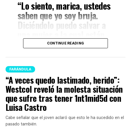
“Lo siento, marica, ustedes
saben que yo soy bruja.
Diciéndolo puedo salvar a
una mujer a la cual están
utilizando, solidaridad
CONTINUE READING
femenina. ¿A usted no le
gustaría que, si la están
utilizando y le están
FARÁNDULA
“A veces quedo lastimado, herido”:
vendiendo un papel que no
Westcol reveló la molesta situación
es, y la están montando
que sufre tras tener 1nt1mid5d con
otra vez en una nube y todo
Luisa Castro
sea falso, alguien le diga?”,
inició.
Cabe señalar que el joven aclaró que esto le ha sucedido en el
pasado también.