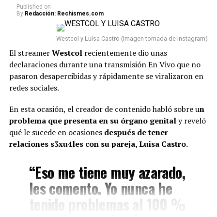
Published
on
Y agregó: “A mí me parece,
By
Redacción: Rechismes.com
yo creo que a la Aida la
Westcol y Luisa Castro (Imagen tomada de Instagram)
están utilizando, qué pena
El streamer
Westcol
recientemente dio unas
decirlo”.
declaraciones durante una transmisión En Vivo que no
pasaron desapercibidas y rápidamente se viralizaron en
redes sociales.
En esta ocasión, el creador de contenido habló sobre u
n
problema que presenta en su órgano genital
y reveló
qué le sucede en ocasiones
después de tener
relaciones s3xu4les con su pareja, Luisa Castro.
“Eso me tiene muy azarado,
Yina Calderón (Imagen tomada de IG)
les comento. Yo nunca he
tenido problemas al 100 %
Luego de esto, Calderón manifestó que la barranquillera
era una mujer muy talentosa y que debería enfocarse en