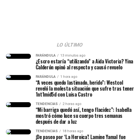
♬ sonido original – Manu
opiniones al respecto.
Clips
“Westcol hablando de capitulaciones cuando él está con
la más interesada, jajajaja”, “
Westcol dedicó medio
stream a hablar de Karina”,
“Westcol tirándole factos
a Kris”, “
Jajaj, me hicieron reír”,
“Yo sí lo haría”, “
Que
cada quien cuide lo suyo”
, “Sí me parece muy bien que
LO ÚLTIMO
la ponga a firmar capitulaciones; ahí él se da cuenta si
FARÁNDULA
13 minutos ago
es amor o material”, comentaron.
¿Escro estaría “utilizando” a Aida Victoria? Yina
Calderón opinó al respecto y causó revuelo
@westcoff
#westcol
#krisr
#karinagarciaoficiall
♬
FARÁNDULA
1 hora ago
sonido original – WestCoff🎬
“A veces quedo lastimado, herido”: Westcol
reveló la molesta situación que sufre tras tener
1nt1mid5d con Luisa Castro
TENDENCIAS
2 horas ago
“Mi barriga quedó así, tengo flacidez”: Isabella
mostró cómo luce su cuerpo tres semanas
después de dar a luz
TENDENCIAS
18 horas ago
¡De paseo por ‘La Heroica’! Lamine Yamal fue