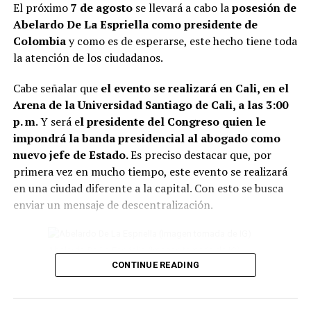
El próximo
7 de agosto
se llevará a cabo la
posesión de
funcionamiento suelen asociarse con el estancamiento y
Abelardo De La Espriella como presidente de
la dificultad para avanzar.
Colombia
y como es de esperarse, este hecho tiene toda
la atención de los ciudadanos.
2. También se recomiend
a deshacerse de la ropa que
lleva años guardada y sin usarse.
Además de ocupar
Cabe señalar que
el evento se realizará en Cali, en el
espacio innecesario en el closet, conservar estas
Arena de la Universidad Santiago de Cali, a las 3:00
prendas pueden dificultar la sensación de renovación
p. m
. Y será e
l presidente del Congreso quien le
del ambiente.
impondrá la banda presidencial al abogado como
nuevo jefe de Estado.
Es preciso destacar que, por
Lee también: Conoce todos los detalles de cómo
primera vez en mucho tiempo, este evento se realizará
será la posesión presidencial de Abelardo de la
en una ciudad diferente a la capital. Con esto se busca
Espriella
enviar un mensaje de descentralización.
3 Otro elemento para tener en cuenta, son
eliminar las
plantas en casa que están secas o marchitas.
Abelardo De La Espriella (Imagen tomada de IG)
Conservarlas puede significar perder vitalidad.
CONTINUE READING
4 Un tip más, es evitar el exceso de objetos debajo de la
Por otro lado, se conoció que varias delegaciones
cama. Para el Feng Shui, este espacio debe permanecer
internacionales estarán presentes, entre las que se