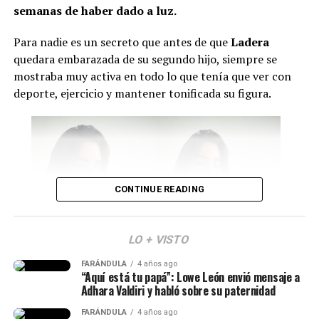
Con respecto a los expresidentes del país, asistirán
Iván
semanas de haber dado a luz.
Duque, César Gaviria y Andrés Pastrana.
Sin
embargo, aún hay incertidumbre sobre si Álvaro Uribe
Para nadie es un secreto que antes de que
Ladera
hará acto de presencia.
quedara embarazada de su segundo hijo, siempre se
mostraba muy activa en todo lo que tenía que ver con
Por último, se conoció que durante esta jornada se
deporte, ejercicio y mantener tonificada su figura.
firmarán nuevos
decretos relacionados con temas de
salud, seguridad y reducción de costos en contratos
públicos
. Además, se posesionarán los ministros y se
presentará la nueva cúpula militar.
Cabe señalar que Abelardo ya envió un mensaje sobre lo
CONTINUE READING
que será este día.
“Mi posesión será mucho
LO + VISTO
más que una ceremonia.
FARÁNDULA
4 años ago
Isabella Ladera (Imagen tomada de IG)
“Aquí está tu papá”: Lowe León envió mensaje a
Será la primera
Adhara Valdiri y habló sobre su paternidad
demostración de que la
Y en esta oportunidad, Isabella habló de los c
ambios
FARÁNDULA
4 años ago