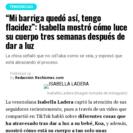
lo más despejado posible para favorecer el descanso y
destacan las de
El Salvador, Portugal, Corea, la
TENDENCIAS
p
ermitir que la energía circule libremente.
Secretaría General Iberoamericana, Marruecos,
“Mi barriga quedó así, tengo
Guatemala, México, Alemania, Curazao, Perú, Suecia
5 Para finalizar,
se recomienda no tener en la entrada
flacidez”: Isabella mostró cómo luce
y Uruguay.
principal de la casa nada que obstaculice el camino.
su cuerpo tres semanas después de
Cualquier elemento allí puede generar una sensación de
Además, ya se confirmó la asistencia de 14 jefes de
dar a luz
desorden y dificultar el ingreso de nuevas
Estado a la ceremonia. Ellos son: J
avier Milei, de
oportunidades, según esta práctica.
Argentina; Daniel Noboa, de Ecuador; José Antonio
La chica señaló que no od1aba como se veía, y expresó que
Kast, de Chile; Santiago Peña, de Paraguay; José
está abrazando el proceso.
Raúl Mulino, de Panamá; Luis Abinader, de
República Dominicana; Nasry Asfura, de Honduras;
Published
on
By
Redacción: Rechismes.com
y Gilmar Pisas, de Curazao, en representación del
Reino de los Países Bajos.
Asimismo, estarán
Isabella Ladera (Imagen tomada de Instagram)
presentes los
vicepresidentes de Perú y Guatemala.
La venezolana
Isabella Ladera
captó la atención de sus
Lee también: “No compaginamos”: Juanda Caribe
seguidores recientemente, pues a través de un video que
habló de Sheila Gandara y reveló cómo está su
compartió en TikTok habló sobre
diferentes cosas que
relación actualmente
ha atravesado tras dar a luz a su bebé, Koa,
y además,
mostró cómo está su cuerpo a tan solo unas