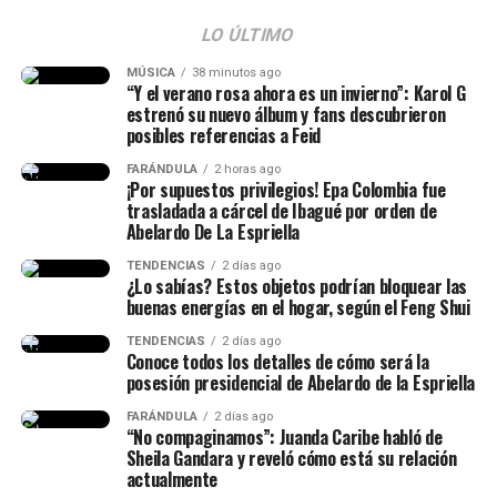
— Abelardo De La
líquidos”, manifestó.
Espriella
LO ÚLTIMO
(@ABDELAESPRIELLA)
MÚSICA
38 minutos ago
“Y el verano rosa ahora es un invierno”: Karol G
Finalmente, las imágenes de Isabella no tardaron en
August 5, 2026
estrenó su nuevo álbum y fans descubrieron
viralizarse, y las personas le agradecieron por mostrar la
posibles referencias a Feid
realidad que viven muchas mujeres en un postparto.
FARÁNDULA
2 horas ago
¡Por supuestos privilegios! Epa Colombia fue
@isalavenezolanaa
te abrazo!! se q es duro no dormir pero
trasladada a cárcel de Ibagué por orden de
dar vida es renacer, míralo como una segunda oportunidad
Abelardo De La Espriella
para hacerlo bien, o mejor
TENDENCIAS
2 días ago
¿Lo sabías? Estos objetos podrían bloquear las
buenas energías en el hogar, según el Feng Shui
♬ original sound –
ISABELLA LADERA
TENDENCIAS
2 días ago
Conoce todos los detalles de cómo será la
posesión presidencial de Abelardo de la Espriella
FARÁNDULA
2 días ago
“No compaginamos”: Juanda Caribe habló de
Sheila Gandara y reveló cómo está su relación
actualmente