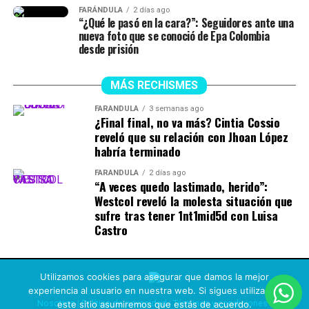
FARÁNDULA
2 días ago
“¿Qué le pasó en la cara?”: Seguidores ante una
nueva foto que se conoció de Epa Colombia
desde prisión
MÁS RECHISMES
FARÁNDULA
3 semanas ago
¿Final final, no va más? Cintia Cossio
reveló que su relación con Jhoan López
habría terminado
FARÁNDULA
2 días ago
“A veces quedo lastimado, herido”:
Westcol reveló la molesta situación que
sufre tras tener 1nt1mid5d con Luisa
Castro
Utilizamos cookies para asegurar que damos la mejor
experiencia al usuario en nuestra web. Si sigues utilizando
Nosotros
|
Política de privacidad
|
Términos y condiciones
|
este sitio asumiremos que estás de acuerdo.