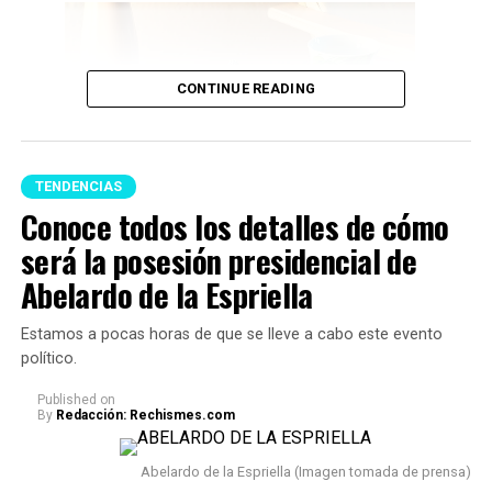
CONTINUE READING
TENDENCIAS
Conoce todos los detalles de cómo
será la posesión presidencial de
Feng Shui (Imagen tomada de Pinterest)
Abelardo de la Espriella
A continuación te presentamos algunos consejos,
Estamos a pocas horas de que se lleve a cabo este evento
respecto a qué
artículos no se deberían tener en un
político.
hogar porque podrían acumular malas energías:
Published
on
By
Redacción: Rechismes.com
1. Uno de los principales reglas es
evitar acumular
objetos rotos o dañados.
Cosas como espejos partidos,
Abelardo de la Espriella (Imagen tomada de prensa)
relojes que no funcionan o electrodomésticos sin