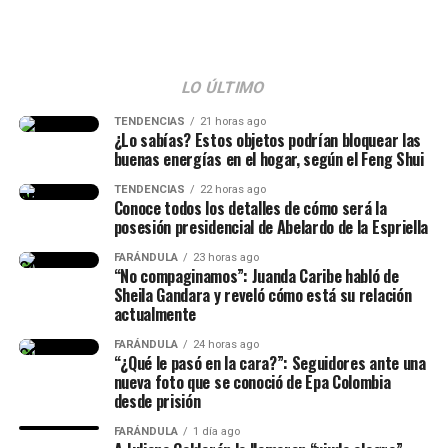
The Grand Budapest Hotel (2014)
al cíclope Polifemo, quien resulta ser hijo de Poseidón. A
partir de ese momento, el dios hará todo lo posible para
impedir que el héroe llegue a Ítaca.
LO ÚLTIMO
TENDENCIAS
21 horas ago
¿Lo sabías? Estos objetos podrían bloquear las
Polifemo
buenas energías en el hogar, según el Feng Shui
TENDENCIAS
22 horas ago
Es uno de los
cíclopes más famosos de la mitología
Conoce todos los detalles de cómo será la
griega
. Este gigante de un solo ojo captura a Odiseo y a
posesión presidencial de Abelardo de la Espriella
sus hombres dentro de una cueva.
FARÁNDULA
23 horas ago
“No compaginamos”: Juanda Caribe habló de
Sheila Gandara y reveló cómo está su relación
actualmente
FARÁNDULA
24 horas ago
“¿Qué le pasó en la cara?”: Seguidores ante una
Romance
nueva foto que se conoció de Epa Colombia
desde prisión
La La Land (2016)
FARÁNDULA
1 día ago