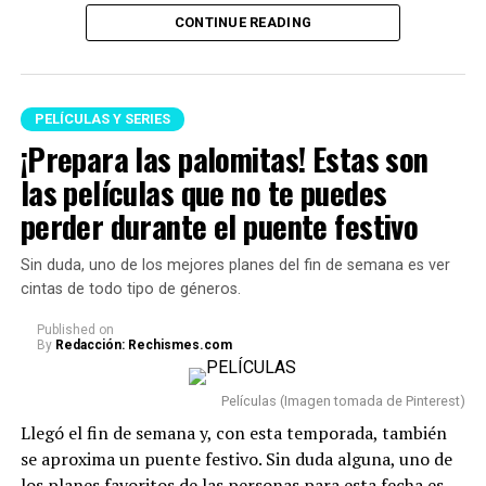
destino de los humanos
y pruebas que pondrán a
CONTINUE READING
prueba su inteligencia, valentía y capacidad para
Pollo a lo grande: Una conspiración de comida
sobrevivir.
rápida — 5 de agosto
Freefall: A Reckoning for Boeing — 19 de agosto
PELÍCULAS Y SERIES
Untold: The Testimony of Vince Young — 25 de
¡Prepara las palomitas! Estas son
agosto
las películas que no te puedes
perder durante el puente festivo
Sin duda, uno de los mejores planes del fin de semana es ver
cintas de todo tipo de géneros.
Published
on
By
Redacción: Rechismes.com
Películas (Imagen tomada de Pinterest)
Llegó el fin de semana y, con esta temporada, también
Y para entender un poco más el contexto de la cinta, es
se aproxima un puente festivo. Sin duda alguna, uno de
importante conocer algunos de los elementos
los planes favoritos de las personas para esta fecha es