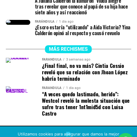
A Juliana Calderón la llamaron “viuda alegre”
Orgullo y prejuicio (2005)
Las sirenas
tras revelar que conoce al papá de su hija hace
Diario de una pasión (The Notebook, 2004)
siete años y así reaccionó
Son cri
aturas mitológicas
conocidas por su canto
FARÁNDULA
1 día ago
mortal, capaz de atraer a los marineros hacia una
¿Escro estaría “utilizando” a Aida Victoria? Yina
muerte segura.
Calderón opinó al respecto y causó revuelo
MÁS RECHISMES
FARÁNDULA
3 semanas ago
¿Final final, no va más? Cintia Cossio
reveló que su relación con Jhoan López
habría terminado
FARÁNDULA
1 día ago
“A veces quedo lastimado, herido”:
Westcol reveló la molesta situación que
sufre tras tener 1nt1mid5d con Luisa
Castro
Utilizamos cookies para asegurar que damos la mejor