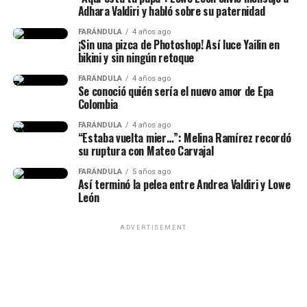
Adhara Valdiri y habló sobre su paternidad
FARÁNDULA
4 años ago
¡Sin una pizca de Photoshop! Así luce Yailin en
bikini y sin ningún retoque
FARÁNDULA
4 años ago
Se conoció quién sería el nuevo amor de Epa
Colombia
FARÁNDULA
4 años ago
“Estaba vuelta mier…”: Melina Ramírez recordó
Suspenso
su ruptura con Mateo Carvajal
Atenea
FARÁNDULA
5 años ago
Prisoners (2013)
Así terminó la pelea entre Andrea Valdiri y Lowe
Es
“la diosa de la sabiduría, la estrategia y la gu3rr4
León
justa”
. Durante gran parte de la historia protege a
Gone Girl (2014)
Odiseo, lo guía en momentos difíciles y se convierte en
Lee ttambién: ¡Esta vez por temas de dinero! Así
ADVERTISEMENT
una de sus principales aliadas.
fue el nuevo choque que tuvieron Naim y La
Blanquita en pleno restaurante
Knives Out (2019)