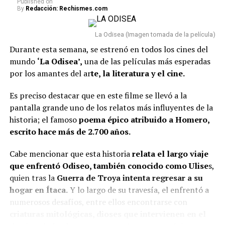
Published
on
By
Redacción: Rechismes.com
Cien años de soledad: Parte 2 (final) — 26 de
agosto
La Odisea (Imagen tomada de la película)
Toda la verdad de mis mentiras — 28 de agosto
Durante esta semana, se estrenó en todos los cines del
Lee también: ¿Alexa Torrex se p3leó con Sofía
mundo
‘La Odisea’,
una de las películas más esperadas
Jaramillo por un hombre? La cucuteña se refirió a
por los amantes del ar
te, la literatura y el cine.
los rumores
Es preciso destacar que en este filme se llevó a la
Películas
pantalla grande uno de los relatos más influyentes de la
historia; el famoso
poema épico atribuido a Homero,
La fiera — 14 de agosto
escrito hace más de 2.700 años.
Quince días — 19 de agosto
Cabe mencionar que esta historia
relata el largo viaje
La captura — 21 de agosto
que enfrentó Odiseo, también conocido como Ulise
s,
quien tras la
Guerra de Troya intenta regresar a su
Una mujer sin pasado — 28 de agosto
hogar en Ítaca.
Y lo largo de su travesía, el enfrentó a
Susurran tu nombre — 28 de agosto
numerosos desafíos, entre ellos encontrarse con
criaturas mitológicas, dioses que intervienen en el
Documentales y especiales