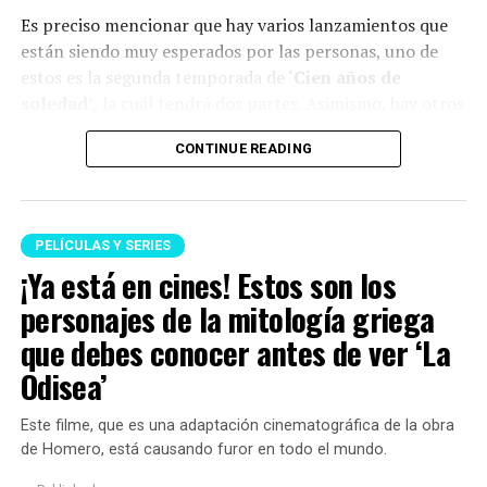
Es preciso mencionar que hay varios lanzamientos que
están siendo muy esperados por las personas, uno de
estos es la segunda temporada de ‘
Cien años de
soledad’,
la cuál tendrá dos partes. Asimismo, hay otros
títulos internacionales muy aclamados.
CONTINUE READING
A continuación, te presentamos el listado:
Series
PELÍCULAS Y SERIES
¡Ya está en cines! Estos son los
Cien años de soledad: Parte 2 (primera parte) — 5
de agosto
personajes de la mitología griega
que debes conocer antes de ver ‘La
Mi vida con los chicos Walter: Temporada 3 — 6 de
agosto
Odisea’
Acaramelados — 7 de agosto
Este filme, que es una adaptación cinematográfica de la obra
Moria — 14 de agosto
de Homero, está causando furor en todo el mundo.
Outer Banks: Temporada 5 — 20 de agosto