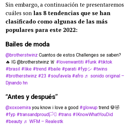
Sin embargo, a continuación te presentaremos
cuáles son
las 8 tendencias que se han
clasificado como algunas de las más
populares para este 2022:
Bailes de moda
@brotherstwinz
Cuantos de estos Challenges se saben?
🔥 IG @brotherstwinz 🚨
#lovenwantiti
#funk
#tiktok
#brasil
#like
#trend
#baile
#parati
#fypシ
#twins
#brotherstwinz
#23
#soufavela
#afro
♬ sonido original –
Djnando hn
“Antes y después”
@xoxoemira
you know i love a good
#glowup
trend 💀🤣
#fyp
#transandproud🏳️‍⚧️
#trans
#IKnowWhatYouDid
#beauty
♬ WFM – Realestk