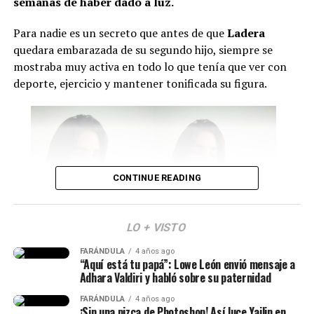
semanas de haber dado a luz.
Duque, César Gaviria y Andrés Pastrana.
Sin
embargo, aún hay incertidumbre sobre si Álvaro Uribe
Para nadie es un secreto que antes de que
Ladera
hará acto de presencia.
quedara embarazada de su segundo hijo, siempre se
mostraba muy activa en todo lo que tenía que ver con
Por último, se conoció que durante esta jornada se
deporte, ejercicio y mantener tonificada su figura.
firmarán nuevos
decretos relacionados con temas de
salud, seguridad y reducción de costos en contratos
públicos
. Además, se posesionarán los ministros y se
presentará la nueva cúpula militar.
Cabe señalar que Abelardo ya envió un mensaje sobre lo
CONTINUE READING
que será este día.
“Mi posesión será mucho
LO + VISTO
más que una ceremonia.
FARÁNDULA
4 años ago
Isabella Ladera (Imagen tomada de IG)
“Aquí está tu papá”: Lowe León envió mensaje a
Será la primera
Adhara Valdiri y habló sobre su paternidad
demostración de que la
Y en esta oportunidad, Isabella habló de los c
ambios
FARÁNDULA
4 años ago
que ha atravesado su cuerpo tras el embarazo
y
¡Sin una pizca de Photoshop! Así luce Yailin en