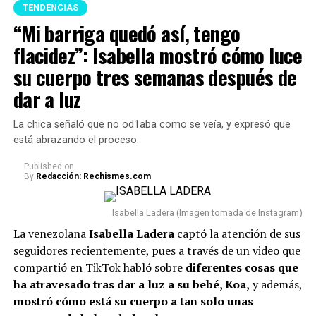
destacan las de
El Salvador, Portugal, Corea, la
TENDENCIAS
p
ermitir que la energía circule libremente.
Secretaría General Iberoamericana, Marruecos,
“Mi barriga quedó así, tengo
Guatemala, México, Alemania, Curazao, Perú, Suecia
5 Para finalizar,
se recomienda no tener en la entrada
flacidez”: Isabella mostró cómo luce
y Uruguay.
principal de la casa nada que obstaculice el camino.
su cuerpo tres semanas después de
Cualquier elemento allí puede generar una sensación de
Además, ya se confirmó la asistencia de 14 jefes de
dar a luz
desorden y dificultar el ingreso de nuevas
Estado a la ceremonia. Ellos son: J
avier Milei, de
oportunidades, según esta práctica.
Argentina; Daniel Noboa, de Ecuador; José Antonio
La chica señaló que no od1aba como se veía, y expresó que
Kast, de Chile; Santiago Peña, de Paraguay; José
está abrazando el proceso.
Raúl Mulino, de Panamá; Luis Abinader, de
República Dominicana; Nasry Asfura, de Honduras;
Published
on
By
Redacción: Rechismes.com
y Gilmar Pisas, de Curazao, en representación del
Reino de los Países Bajos.
Asimismo, estarán
Isabella Ladera (Imagen tomada de Instagram)
presentes los
vicepresidentes de Perú y Guatemala.
La venezolana
Isabella Ladera
captó la atención de sus
Lee también: “No compaginamos”: Juanda Caribe
seguidores recientemente, pues a través de un video que
habló de Sheila Gandara y reveló cómo está su
compartió en TikTok habló sobre
diferentes cosas que
relación actualmente
ha atravesado tras dar a luz a su bebé, Koa,
y además,
mostró cómo está su cuerpo a tan solo unas
Con respecto a los expresidentes del país, asistirán
Iván