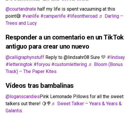
@courtandnate
half my life is spent vacuuming at this
point😅
#vanlife
#camperlife
#lifeontheroad
♬ Darling –
Trees and Lucy
Responder a un comentario en un TikTok
antiguo para crear uno nuevo
@calligraphynstuff
Reply to @lindsahr08 Sure 💛
#lindsay
#letteringtok
#foryou
#customlettering
♬ Bloom (Bonus
Track) – The Paper Kites
Vídeos tras bambalinas
@loganscandies
Pink Lemonade Pillows for all the sweet
talkers out there! 🍋🍭
♬ Sweet Talker – Years & Years &
Galantis