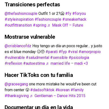
Transiciones perfectas
@thefashioncouple
Outfit 1 or 2?🥶
#fy
#foryou
#styleinspiration
#fashioncouple
#sneakerhack
#outfittransition
#spring
♬ Mask Off – Future
Mostrarse vulnerable
@crisblancofdz
Hoy tengo un día un poco regular… y justo
es el blue monday 🥴🥺
#parati
#fyp
#viral
#amorpropio
#vulnerable
#saludmental
#sensible
#psicologia
#reflexion
#autoestima
♬ married life – madi <3
Hacer TikToks con tu familia
@graceegang
one more mistake he would’ve been cut
from center 😤
#dadsoftiktok
#korean
#family
#thanksgiving
♬ Gentleman – Dance Hits 2015
Documentar un día en la vida