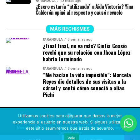
FARÁNDULA
23 horas ago
¿Escro estaría “utilizando” a Aida Victoria? Yina
Calderón opinó al respecto y causó revuelo
MÁS RECHISMES
FARÁNDULA
3 semanas ago
¿Final final, no va más? Cintia Cossio
reveló que su relación con Jhoan López
habría terminado
FARÁNDULA
3 semanas ago
“Me hacían la vida imposible”: Marcela
Reyes dio detalles de sus visitas a la
cárcel y contó cómo conoció a alias
Pichi
Utilizamos cookies para asegurar que damos la mejor
experiencia al usuario en nuestra web. Si sigues utilizando
Nosotros
|
Política de privacidad
|
Términos y condiciones
|
este sitio asumiremos que estás de acuerdo.
Contáctanos
Vale
Copyright © 2021 Rechismes |
Design L-ink