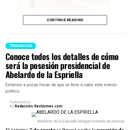
CONTINUE READING
TENDENCIAS
Conoce todos los detalles de cómo
será la posesión presidencial de
Feng Shui (Imagen tomada de Pinterest)
Abelardo de la Espriella
A continuación te presentamos algunos consejos,
Estamos a pocas horas de que se lleve a cabo este evento
respecto a qué
artículos no se deberían tener en un
político.
hogar porque podrían acumular malas energías:
Published
on
By
Redacción: Rechismes.com
1. Uno de los principales reglas es
evitar acumular
objetos rotos o dañados.
Cosas como espejos partidos,
Abelardo de la Espriella (Imagen tomada de prensa)
relojes que no funcionan o electrodomésticos sin
El próximo
7 de agosto
se llevará a cabo la
posesión de