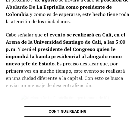
funcionamiento suelen asociarse con el estancamiento y
Abelardo De La Espriella como presidente de
la dificultad para avanzar.
Colombia
y como es de esperarse, este hecho tiene toda
la atención de los ciudadanos.
2. También se recomiend
a deshacerse de la ropa que
lleva años guardada y sin usarse.
Además de ocupar
Cabe señalar que
el evento se realizará en Cali, en el
espacio innecesario en el closet, conservar estas
Arena de la Universidad Santiago de Cali, a las 3:00
prendas pueden dificultar la sensación de renovación
p. m
. Y será e
l presidente del Congreso quien le
del ambiente.
impondrá la banda presidencial al abogado como
nuevo jefe de Estado.
Es preciso destacar que, por
Lee también: Conoce todos los detalles de cómo
primera vez en mucho tiempo, este evento se realizará
será la posesión presidencial de Abelardo de la
en una ciudad diferente a la capital. Con esto se busca
Espriella
enviar un mensaje de descentralización.
3 Otro elemento para tener en cuenta, son
eliminar las
plantas en casa que están secas o marchitas.
Abelardo De La Espriella (Imagen tomada de IG)
Conservarlas puede significar perder vitalidad.
CONTINUE READING
4 Un tip más, es evitar el exceso de objetos debajo de la
Por otro lado, se conoció que varias delegaciones
cama. Para el Feng Shui, este espacio debe permanecer
internacionales estarán presentes, entre las que se
lo más despejado posible para favorecer el descanso y