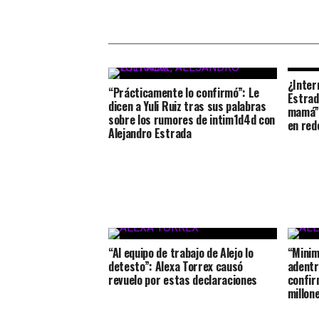
¿Inter
“Prácticamente lo confirmó”: Le
Estrad
dicen a Yuli Ruiz tras sus palabras
mamá” 
sobre los rumores de intim1d4d con
en red
Alejandro Estrada
“Al equipo de trabajo de Alejo lo
“Minim
detesto”: Alexa Torrex causó
adentr
revuelo por estas declaraciones
confir
millon