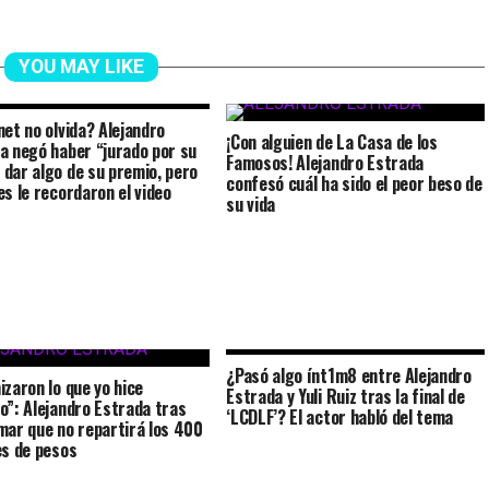
YOU MAY LIKE
net no olvida? Alejandro
¡Con alguien de La Casa de los
a negó haber “jurado por su
Famosos! Alejandro Estrada
dar algo de su premio, pero
confesó cuál ha sido el peor beso de
es le recordaron el video
su vida
¿Pasó algo ínt1m8 entre Alejandro
izaron lo que yo hice
Estrada y Yuli Ruiz tras la final de
o”: Alejandro Estrada tras
‘LCDLF’? El actor habló del tema
mar que no repartirá los 400
es de pesos