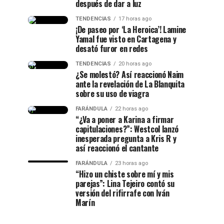
después de dar a luz
TENDENCIAS
17 horas ago
¡De paseo por ‘La Heroica’! Lamine
Yamal fue visto en Cartagena y
desató furor en redes
TENDENCIAS
20 horas ago
¿Se molestó? Así reaccionó Naim
ante la revelación de La Blanquita
sobre su uso de viagra
FARÁNDULA
22 horas ago
“¿Va a poner a Karina a firmar
capitulaciones?”: Westcol lanzó
inesperada pregunta a Kris R y
así reaccionó el cantante
FARÁNDULA
23 horas ago
“Hizo un chiste sobre mí y mis
parejas”: Lina Tejeiro contó su
versión del rifirrafe con Iván
Marín