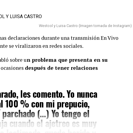
Westcol y Luisa Castro (Imagen tomada de Instagram)
as declaraciones durante una transmisión En Vivo
te se viralizaron en redes sociales.
abló sobre u
n problema que presenta en su
n ocasiones
después de tener relaciones
rado, les comento. Yo nunca
al 100 % con mi prepucio,
 parchado (…) Yo tengo el
aja cuando el ajetreo es muy
o lastimado, quedo herido y