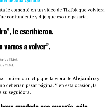
ción de Aida Quilcué
ta le comentó en un video de TikTok que volviera
 fue contundente y dijo que eso no pasaría.
ro”, le escribieron.
No vamos a volver”.
ios TikTok
escribió en otro clip que la vibra de
Alejandro
y
no deberían pasar página. Y en esta ocasión, la
a su seguidora.
haya quedado esa energía, sólo