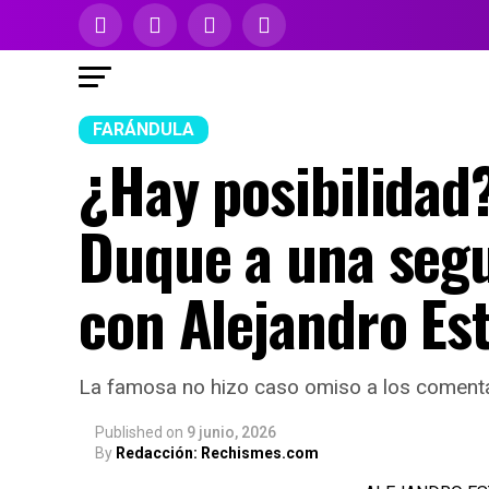
FARÁNDULA
¿Hay posibilidad
Duque a una segui
con Alejandro Es
La famosa no hizo caso omiso a los comenta
Published
on
9 junio, 2026
By
Redacción: Rechismes.com