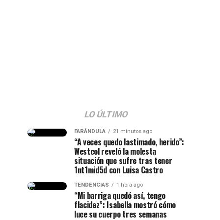
LO ÚLTIMO
FARÁNDULA
21 minutos ago
“A veces quedo lastimado, herido”:
Westcol reveló la molesta
situación que sufre tras tener
1nt1mid5d con Luisa Castro
TENDENCIAS
1 hora ago
“Mi barriga quedó así, tengo
flacidez”: Isabella mostró cómo
luce su cuerpo tres semanas