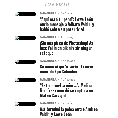
LO + VISTO
FARÁNDULA
4 años ago
“Aquí está tu papá”: Lowe León
envió mensaje a Adhara Valdiri y
habló sobre su paternidad
FARÁNDULA
4 años ago
¡Sin una pizca de Photoshop! Así
luce Yailin en bikini y sin ningún
retoque
FARÁNDULA
4 años ago
Se conoció quién sería el nuevo
amor de Epa Colombia
FARÁNDULA
4 años ago
“Estaba vuelta mier…”: Melina
Ramírez recordó su ruptura con
Mateo Carvajal
FARÁNDULA
5 años ago
Así terminó la pelea entre Andrea
Valdiri y Lowe León