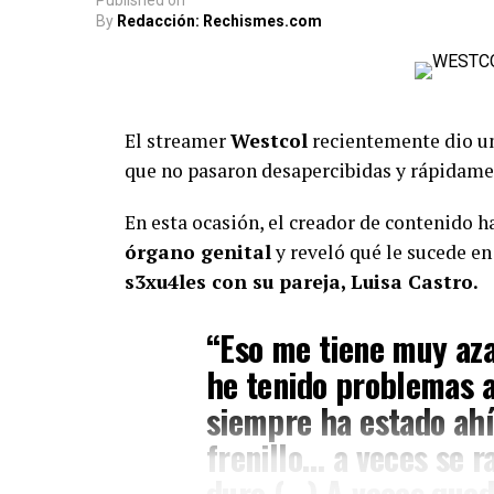
Published
on
By
Redacción: Rechismes.com
El streamer
Westcol
recientemente dio un
que no pasaron desapercibidas y rápidamen
En esta ocasión, el creador de contenido h
órgano genital
y reveló qué le sucede e
s3xu4les con su pareja, Luisa Castro.
“Eso me tiene muy aza
he tenido problemas 
siempre ha estado ahí
frenillo… a veces se r
duro (…) A veces qued