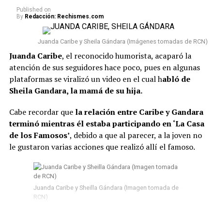
atención desde el momento en que fue condenada.
Published
on
By
Redacción: Rechismes.com
Lee también: “¿Qué le pasó en la cara?”:
Seguidores ante una nueva foto que se conoció de
Juanda Caribe y Sheila Gándara (Imágenes tomadas de RCN)
Epa Colombia desde prisión
Juanda Caribe
, el reconocido humorista, acaparó la
atención de sus seguidores hace poco, pues en algunas
Conviene señalar que
Epa Colombia no ha sido la
plataformas se viralizó un video en el cual h
abló de
única que se vio involucrada en esta situación.
Según
Sheila Gandara, la mamá de su hija.
la información conocida, fueron en total 103 presos los
que fueron trasladados a diferentes prisiones. Además,
Cabe recordar que
la relación entre Caribe y Gandara
El Tiempo reveló que, entre estos, se encuentran
terminó mientras él estaba participando en ‘La Casa
algunos “capos” que participaron en el denominado
de los Famosos’
, debido a que al parecer, a la joven no
‘tarimazo’ de Medellín.
le gustaron varias acciones que realizó allí el famoso.
#ATENTOS
. Momento en el
que son trasladados 103
Juanda Caribe y Sheilla Gándara (Imagen tomada de
peligrosos reclusos desde
RCN)