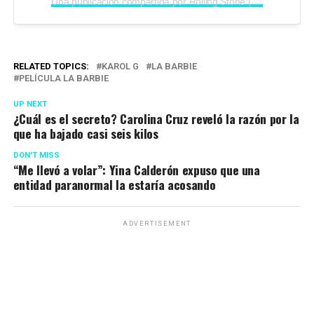
Una publicación compartida por Rolling Stone (@rollingstone)
RELATED TOPICS:
KAROL G
LA BARBIE
PELÍCULA LA BARBIE
UP NEXT
¿Cuál es el secreto? Carolina Cruz reveló la razón por la
que ha bajado casi seis kilos
DON'T MISS
“Me llevó a volar”: Yina Calderón expuso que una
entidad paranormal la estaría acosando
ADVERTISEMENT