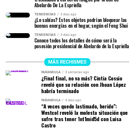
Abelardo De La Espriella
TENDENCIAS
3 días ago
¿Lo sabías? Estos objetos podrían bloquear las
buenas energías en el hogar, según el Feng Shui
TENDENCIAS
3 días ago
Conoce todos los detalles de cómo será la
posesión presidencial de Abelardo de la Espriella
MÁS RECHISMES
FARÁNDULA
3 semanas ago
¿Final final, no va más? Cintia Cossio
reveló que su relación con Jhoan López
habría terminado
FARÁNDULA
4 días ago
“A veces quedo lastimado, herido”:
Westcol reveló la molesta situación que
sufre tras tener 1nt1mid5d con Luisa
Castro