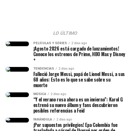
LO ÚLTIMO
Epa Colombia y su abogada (Imagen
tomada de IG Rechismes)
PELÍCULAS Y SERIES
2 días ago
¡Agosto 2026 está cargado de lanzamientos!
Conoce los estrenos de Prime, HBO Max y Disney
+
TENDENCIAS
2 días ago
Falleció Jorge Messi, papá de Lionel Messi, a sus
68 años: Esto es lo que se sabe sobre su
muerte
MÚSICA
2 días ago
“Y el verano rosa ahora es un invierno”: Karol G
estrenó su nuevo álbum y fans descubrieron
posibles referencias a Feid
FARÁNDULA
2 días ago
¡Por supuestos privilegios! Epa Colombia fue
trasladada a cárcel de Ibagué por orden de