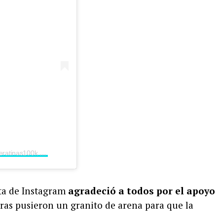
Una publicación compartida por Epa_keratinas100k (@epa_keratinas100k)
ta de Instagram
agradeció a todos por el apoyo
pras pusieron un granito de arena para que la