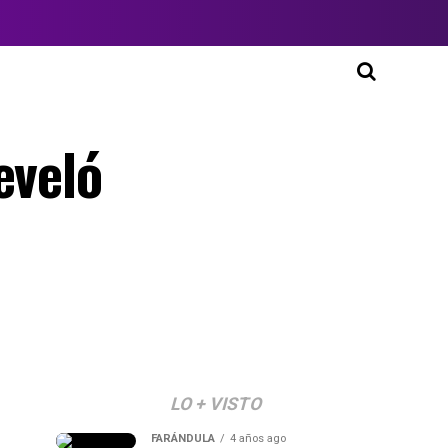
eveló
LO + VISTO
FARÁNDULA
4 años ago