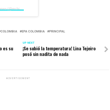
Una publicación compartida por Rechismes (@rechismes)
COLOMBIA
EPA COLOMBIA
PRINCIPAL
UP NEXT
o es su
¡Se subió la temperatura! Lina Tejeiro
posó sin nadita de nada
ADVERTISEMENT