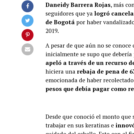
Daneidy Barrera Rojas
, más c
seguidores que ya
logró cancela
de Bogotá
por haber vandalizado
2019.
A pesar de que aún no se conoce c
inicialmente se supo que debería 
apeló a través de un recurso d
hiciera una
rebaja de pena de 6
emocionada de haber recolectado
pesos que debía pagar como req
Desde que conoció el monto que s
trabajar en sus keratinas e
innov
cuidado del cabello. Esto con el f