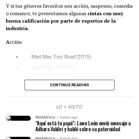
inspirado innumerables obras de la cultura popular.
Y si tus géneros favoritos son acción, suspenso, comedia
o romance, te presentamos algunas
cintas con muy
Aquí te contamos quiénes son algunos de ellos:
buena calificación por parte de expertos de la
industria.
Odiseo o Ulises
A
cción
Es el p
rotagonista de la historia y el rey de Ítaca.
Es
reconocido por su inteligencia y astucia. Su mayor
Mad Max: Fury Road (2015)
objetivo es regresar junto a su esposa Penélope y su hijo
Telémaco después de permanecer alrededor de 20 años
John Wick 4 (2023)
lejos de casa.
Top Gun: Maverick (2022)
CONTINUE READING
LO + VISTO
FARÁNDULA
4 años ago
“Aquí está tu papá”: Lowe León envió mensaje a
Adhara Valdiri y habló sobre su paternidad
FARÁNDULA
4 años ago