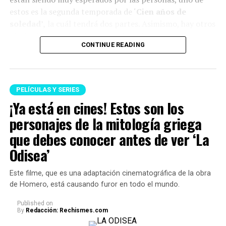
estos es la segunda temporada de ‘
Cien años de
soledad’,
la cuál tendrá dos partes. Asimismo, hay otros
títulos internacionales muy aclamados.
CONTINUE READING
A continuación, te presentamos el listado:
Series
PELÍCULAS Y SERIES
¡Ya está en cines! Estos son los
Cien años de soledad: Parte 2 (primera parte) — 5
de agosto
personajes de la mitología griega
que debes conocer antes de ver ‘La
Mi vida con los chicos Walter: Temporada 3 — 6 de
agosto
Odisea’
Acaramelados — 7 de agosto
Este filme, que es una adaptación cinematográfica de la obra
Moria — 14 de agosto
de Homero, está causando furor en todo el mundo.
Outer Banks: Temporada 5 — 20 de agosto
Published
on
By
Redacción: Rechismes.com
Cien años de soledad: Parte 2 (final) — 26 de