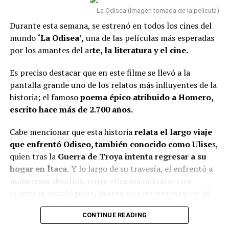
agosto
La Odisea (Imagen tomada de la película)
Toda la verdad de mis mentiras — 28 de agosto
Durante esta semana, se estrenó en todos los cines del
Lee también: ¿Alexa Torrex se p3leó con Sofía
mundo
‘La Odisea’,
una de las películas más esperadas
Jaramillo por un hombre? La cucuteña se refirió a
por los amantes del ar
te, la literatura y el cine.
los rumores
Es preciso destacar que en este filme se llevó a la
Películas
pantalla grande uno de los relatos más influyentes de la
historia; el famoso
poema épico atribuido a Homero,
La fiera — 14 de agosto
escrito hace más de 2.700 años.
Quince días — 19 de agosto
Cabe mencionar que esta historia
relata el largo viaje
La captura — 21 de agosto
que enfrentó Odiseo, también conocido como Ulise
s,
quien tras la
Guerra de Troya intenta regresar a su
Una mujer sin pasado — 28 de agosto
hogar en Ítaca.
Y lo largo de su travesía, el enfrentó a
Susurran tu nombre — 28 de agosto
numerosos desafíos, entre ellos encontrarse con
criaturas mitológicas, dioses que intervienen en el
Documentales y especiales
destino de los humanos
y pruebas que pondrán a
CONTINUE READING
prueba su inteligencia, valentía y capacidad para
Pollo a lo grande: Una conspiración de comida