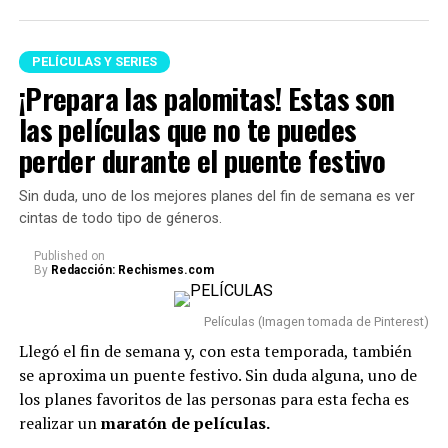
sobrevivir.
rápida — 5 de agosto
Freefall: A Reckoning for Boeing — 19 de agosto
PELÍCULAS Y SERIES
Untold: The Testimony of Vince Young — 25 de
¡Prepara las palomitas! Estas son
agosto
las películas que no te puedes
perder durante el puente festivo
Sin duda, uno de los mejores planes del fin de semana es ver
cintas de todo tipo de géneros.
Published
on
By
Redacción: Rechismes.com
Películas (Imagen tomada de Pinterest)
Llegó el fin de semana y, con esta temporada, también
Y para entender un poco más el contexto de la cinta, es
se aproxima un puente festivo. Sin duda alguna, uno de
importante conocer algunos de los elementos
los planes favoritos de las personas para esta fecha es
fundamentales de la
mitología griega,
pues durante la
realizar un
maratón de películas.
historia aparecen personajes y seres legendarios que han