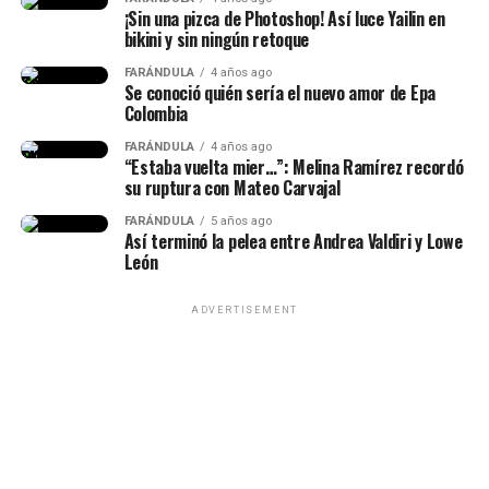
¡Sin una pizca de Photoshop! Así luce Yailin en
bikini y sin ningún retoque
FARÁNDULA
4 años ago
Se conoció quién sería el nuevo amor de Epa
Colombia
FARÁNDULA
4 años ago
“Estaba vuelta mier…”: Melina Ramírez recordó
Suspenso
su ruptura con Mateo Carvajal
Atenea
FARÁNDULA
5 años ago
Prisoners (2013)
Así terminó la pelea entre Andrea Valdiri y Lowe
Es
“la diosa de la sabiduría, la estrategia y la gu3rr4
León
justa”
. Durante gran parte de la historia protege a
Gone Girl (2014)
Odiseo, lo guía en momentos difíciles y se convierte en
Lee ttambién: ¡Esta vez por temas de dinero! Así
ADVERTISEMENT
una de sus principales aliadas.
fue el nuevo choque que tuvieron Naim y La
Blanquita en pleno restaurante
Knives Out (2019)