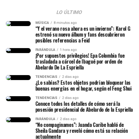
impedir que el héroe llegue a Ítaca.
LO ÚLTIMO
MÚSICA
8 minutos ago
“Y el verano rosa ahora es un invierno”: Karol G
Polifemo
estrenó su nuevo álbum y fans descubrieron
posibles referencias a Feid
Es uno de los
cíclopes más famosos de la mitología
FARÁNDULA
1 hora ago
griega
. Este gigante de un solo ojo captura a Odiseo y a
¡Por supuestos privilegios! Epa Colombia fue
sus hombres dentro de una cueva.
trasladada a cárcel de Ibagué por orden de
Abelardo De La Espriella
TENDENCIAS
2 días ago
¿Lo sabías? Estos objetos podrían bloquear las
buenas energías en el hogar, según el Feng Shui
Romance
TENDENCIAS
2 días ago
Conoce todos los detalles de cómo será la
posesión presidencial de Abelardo de la Espriella
La La Land (2016)
FARÁNDULA
2 días ago
“No compaginamos”: Juanda Caribe habló de
Orgullo y prejuicio (2005)
Las sirenas
Sheila Gandara y reveló cómo está su relación
Diario de una pasión (The Notebook, 2004)
actualmente