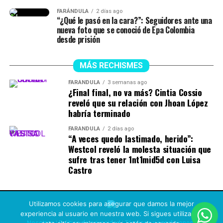
Son cri
aturas mitológicas
conocidas por su canto
FARÁNDULA
2 días ago
mortal, capaz de atraer a los marineros hacia una
“¿Qué le pasó en la cara?”: Seguidores ante una
muerte segura.
nueva foto que se conoció de Epa Colombia
desde prisión
MÁS RECHISMES
FARÁNDULA
3 semanas ago
¿Final final, no va más? Cintia Cossio
reveló que su relación con Jhoan López
habría terminado
FARÁNDULA
2 días ago
“A veces quedo lastimado, herido”:
Westcol reveló la molesta situación que
sufre tras tener 1nt1mid5d con Luisa
Castro
Utilizamos cookies para asegurar que damos la mejor
experiencia al usuario en nuestra web. Si sigues utilizando
Nosotros
|
Política de privacidad
|
Términos y condiciones
|