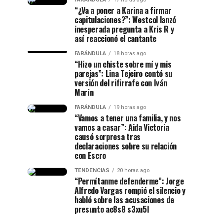
“¿Va a poner a Karina a firmar
capitulaciones?”: Westcol lanzó
inesperada pregunta a Kris R y
así reaccionó el cantante
FARÁNDULA
18 horas ago
“Hizo un chiste sobre mí y mis
parejas”: Lina Tejeiro contó su
versión del rifirrafe con Iván
Marín
FARÁNDULA
19 horas ago
“Vamos a tener una familia, y nos
vamos a casar”: Aida Victoria
causó sorpresa tras
declaraciones sobre su relación
con Escro
TENDENCIAS
20 horas ago
“Permítanme defenderme”: Jorge
Alfredo Vargas rompió el silencio y
habló sobre las acusaciones de
presunto ac8s8 s3xu5l