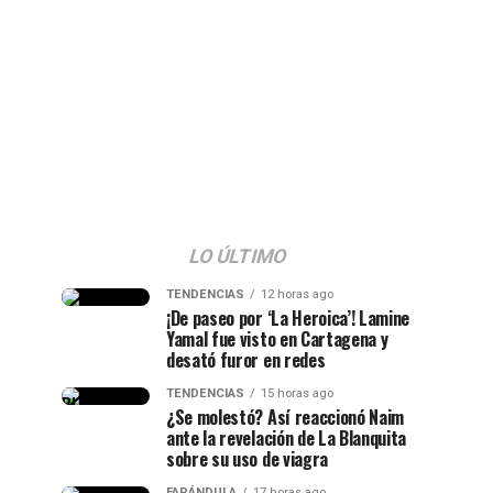
LO ÚLTIMO
TENDENCIAS
12 horas ago
¡De paseo por ‘La Heroica’! Lamine
Yamal fue visto en Cartagena y
desató furor en redes
TENDENCIAS
15 horas ago
¿Se molestó? Así reaccionó Naim
ante la revelación de La Blanquita
sobre su uso de viagra
FARÁNDULA
17 horas ago