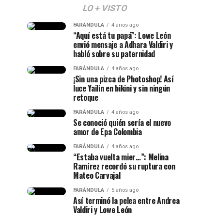
LO + VISTO
FARÁNDULA
4 años ago
“Aquí está tu papá”: Lowe León
envió mensaje a Adhara Valdiri y
habló sobre su paternidad
FARÁNDULA
4 años ago
¡Sin una pizca de Photoshop! Así
luce Yailin en bikini y sin ningún
retoque
FARÁNDULA
4 años ago
Se conoció quién sería el nuevo
amor de Epa Colombia
FARÁNDULA
4 años ago
“Estaba vuelta mier…”: Melina
Ramírez recordó su ruptura con
Mateo Carvajal
FARÁNDULA
5 años ago
Así terminó la pelea entre Andrea
Valdiri y Lowe León