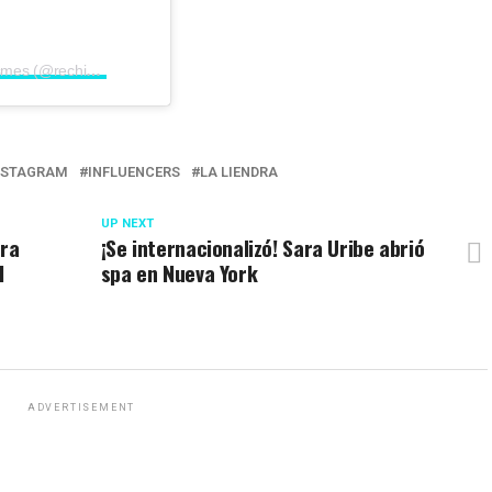
Una publicación compartida por Rechismes (@rechismes)
INSTAGRAM
INFLUENCERS
LA LIENDRA
UP NEXT
tra
¡Se internacionalizó! Sara Uribe abrió
l
spa en Nueva York
ADVERTISEMENT