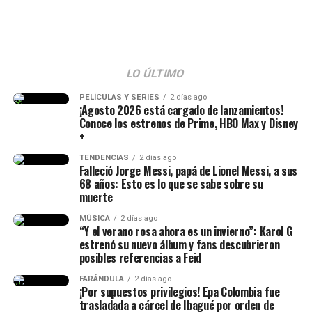
Epa Colombia y su abogada (Imagen
LO ÚLTIMO
tomada de IG Rechismes)
PELÍCULAS Y SERIES
2 días ago
¡Agosto 2026 está cargado de lanzamientos!
Conoce los estrenos de Prime, HBO Max y Disney
+
TENDENCIAS
2 días ago
Falleció Jorge Messi, papá de Lionel Messi, a sus
68 años: Esto es lo que se sabe sobre su
muerte
MÚSICA
2 días ago
“Y el verano rosa ahora es un invierno”: Karol G
estrenó su nuevo álbum y fans descubrieron
posibles referencias a Feid
FARÁNDULA
2 días ago
¡Por supuestos privilegios! Epa Colombia fue
trasladada a cárcel de Ibagué por orden de