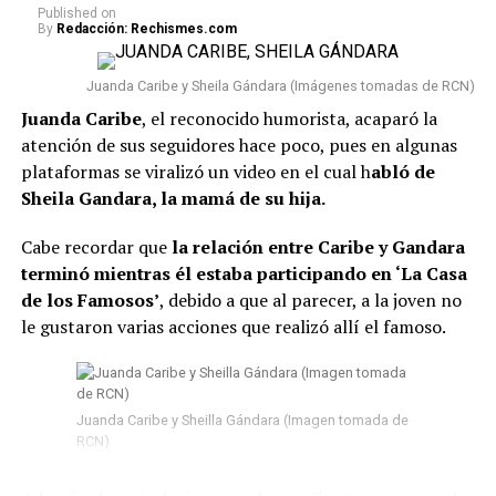
Published
on
By
Redacción: Rechismes.com
Lee también: “¿Qué le pasó en la cara?”:
Seguidores ante una nueva foto que se conoció de
Juanda Caribe y Sheila Gándara (Imágenes tomadas de RCN)
Epa Colombia desde prisión
Juanda Caribe
, el reconocido humorista, acaparó la
Conviene señalar que
Epa Colombia no ha sido la
atención de sus seguidores hace poco, pues en algunas
única que se vio involucrada en esta situación.
Según
plataformas se viralizó un video en el cual h
abló de
la información conocida, fueron en total 103 presos los
Sheila Gandara, la mamá de su hija.
que fueron trasladados a diferentes prisiones. Además,
El Tiempo reveló que, entre estos, se encuentran
Cabe recordar que
la relación entre Caribe y Gandara
algunos “capos” que participaron en el denominado
terminó mientras él estaba participando en ‘La Casa
‘tarimazo’ de Medellín.
de los Famosos’
, debido a que al parecer, a la joven no
le gustaron varias acciones que realizó allí el famoso.
#ATENTOS
. Momento en el
que son trasladados 103
peligrosos reclusos desde
Juanda Caribe y Sheilla Gándara (Imagen tomada de
RCN)
cárcel La Paz en Itagüí