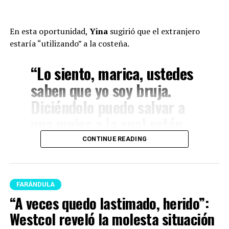
En esta oportunidad,
Yina
sugirió que el extranjero
estaría “utilizando” a la costeña.
“Lo siento, marica, ustedes
saben que yo soy bruja.
Diciéndolo puedo salvar a
una mujer a la cual están
utilizando, solidaridad
CONTINUE READING
femenina. ¿A usted no le
gustaría que, si la están
Juliana Calderón (Imagen
utilizando y le están
FARÁNDULA
tomada de IG)
“A veces quedo lastimado, herido”:
vendiendo un papel que no
Y hace unas horas, la empresaria decidió aclarar algunas
Westcol reveló la molesta situación
es, y la están montando
dudas que surgieron tras sus palabras y responder a los