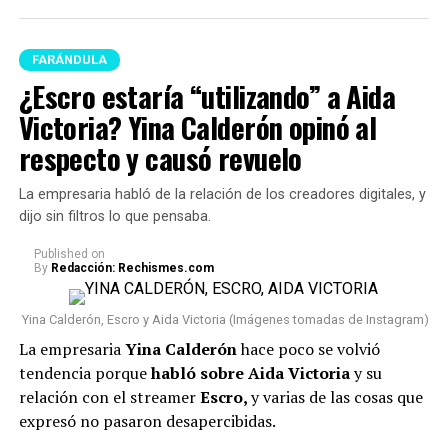
revuelo
Y en este caso, todos estos hechos generaron muchas
FARÁNDULA
reacciones y se avivaron luego de que Calderón contara,
¿Escro estaría “utilizando” a Aida
en una dinámica de preguntas y respuestas en sus
Victoria? Yina Calderón opinó al
historias de Instagram, q
ue conoce al papá de su niña
respecto y causó revuelo
desde hace siete años.
La empresaria habló de la relación de los creadores digitales, y
“Lo conocí hace siete años, ha
dijo sin filtros lo que pensaba.
sido la historia de amor más
Published
on
impactante de la historia y, a
By
Redacción: Rechismes.com
pesar de muchos bajos y altos,
Yina Calderón, Escro y Aida Victoria (Imágenes tomadas de Instagram)
siempre estuvo para mí”, había
La empresaria
Yina Calderón
hace poco se volvió
dicho.
tendencia porque
habló sobre Aida Victoria
y su
relación con el streamer
Escro,
y varias de las cosas que
expresó no pasaron desapercibidas.
(Recuerda dar clic en la imagen)