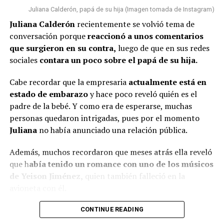
Juliana Calderón, papá de su hija (Imagen tomada de Instagram)
Juliana Calderón
recientemente se volvió tema de
conversación porque
reaccionó a unos comentarios
que surgieron en su contra,
luego de que en sus redes
sociales
contara un poco sobre el papá de su hija.
Cabe recordar que la empresaria
actualmente está en
estado de embarazo
y hace poco reveló quién es el
padre de la bebé. Y como era de esperarse, muchas
personas quedaron intrigadas, pues por el momento
Juliana
no había anunciado una relación pública.
Además, muchos recordaron que meses atrás ella reveló
que h
abía tenido un romance con uno de los músicos
de Yeison Jiménez,
quien también falleció en la
avioneta con él.
Lee también: ¿Escro estaría “utilizando” a Aida
CONTINUE READING
Victoria? Yina Calderón opinó al respecto y causó