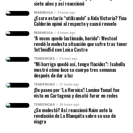
siete años y así reaccionó
médicas e incluso co
ntempló la posibilidad de
FARÁNDULA
3 horas ago
someterse a una circuncisión.
No obstante, explicó
¿Escro estaría “utilizando” a Aida Victoria? Yina
qué ha frenado esa decisión por algo en concreto.
Calderón opinó al respecto y causó revuelo
FARÁNDULA
4 horas ago
“Esa operación es muy
“A veces quedo lastimado, herido”: Westcol
reveló la molesta situación que sufre tras tener
brusca (…) Me dijeron que
1nt1mid5d con Luisa Castro
me pondrían unos puntos
TENDENCIAS
5 horas ago
“Mi barriga quedó así, tengo flacidez”: Isabella
que se van a desaparecer
mostró cómo luce su cuerpo tres semanas
solos, pero que no se me
después de dar a luz
podría parar (…) ¿Y uno
TENDENCIAS
21 horas ago
¡De paseo por ‘La Heroica’! Lamine Yamal fue
cómo controla eso, si yo
visto en Cartagena y desató furor en redes
vivo parolo? (…) Y que no
TENDENCIAS
24 horas ago
¿Se molestó? Así reaccionó Naim ante la
puedo tener relaciones
revelación de La Blanquita sobre su uso de
viagra
sexuales en dos meses”,