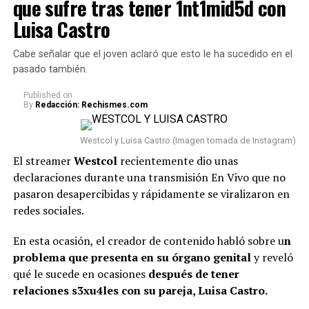
que sufre tras tener 1nt1mid5d con
señalamientos. Según se observó,
muchos la tildaron
otra vez en una nube y todo
Luisa Castro
de ser una “viuda alegre” y ella reaccionó al
sea falso, alguien le diga?”,
respecto.
inició.
Cabe señalar que el joven aclaró que esto le ha sucedido en el
pasado también.
“La viuda alegre, ve. Me da risa
con ese tema, porque mucha
Published
on
Y agregó: “A mí me parece,
By
Redacción: Rechismes.com
gente no entendió esa parte.
yo creo que a la Aida la
Hice la historia diciendo hace
Westcol y Luisa Castro (Imagen tomada de Instagram)
están utilizando, qué pena
El streamer
Westcol
recientemente dio unas
cuánto conocí al papá de mi
decirlo”.
declaraciones durante una transmisión En Vivo que no
hija, lo conocí hace siete años
pasaron desapercibidas y rápidamente se viralizaron en
redes sociales.
(…) Duramos un tiempo
separados y cantidad de cosas
En esta ocasión, el creador de contenido habló sobre u
n
(…) No diré nada hasta que él
problema que presenta en su órgano genital
y reveló
qué le sucede en ocasiones
después de tener
quiera hablar del tema”,
relaciones s3xu4les con su pareja, Luisa Castro.