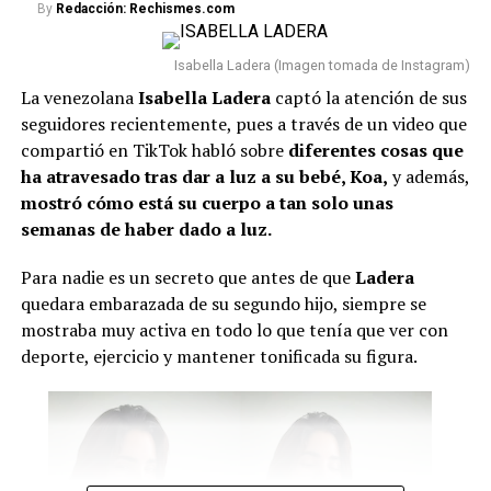
By
Redacción: Rechismes.com
y Gilmar Pisas, de Curazao, en representación del
Reino de los Países Bajos.
Asimismo, estarán
Isabella Ladera (Imagen tomada de Instagram)
presentes los
vicepresidentes de Perú y Guatemala.
La venezolana
Isabella Ladera
captó la atención de sus
Lee también: “No compaginamos”: Juanda Caribe
seguidores recientemente, pues a través de un video que
habló de Sheila Gandara y reveló cómo está su
compartió en TikTok habló sobre
diferentes cosas que
relación actualmente
ha atravesado tras dar a luz a su bebé, Koa,
y además,
mostró cómo está su cuerpo a tan solo unas
Con respecto a los expresidentes del país, asistirán
Iván
semanas de haber dado a luz.
Duque, César Gaviria y Andrés Pastrana.
Sin
embargo, aún hay incertidumbre sobre si Álvaro Uribe
Para nadie es un secreto que antes de que
Ladera
hará acto de presencia.
quedara embarazada de su segundo hijo, siempre se
mostraba muy activa en todo lo que tenía que ver con
Por último, se conoció que durante esta jornada se
deporte, ejercicio y mantener tonificada su figura.
firmarán nuevos
decretos relacionados con temas de
salud, seguridad y reducción de costos en contratos
públicos
. Además, se posesionarán los ministros y se
presentará la nueva cúpula militar.