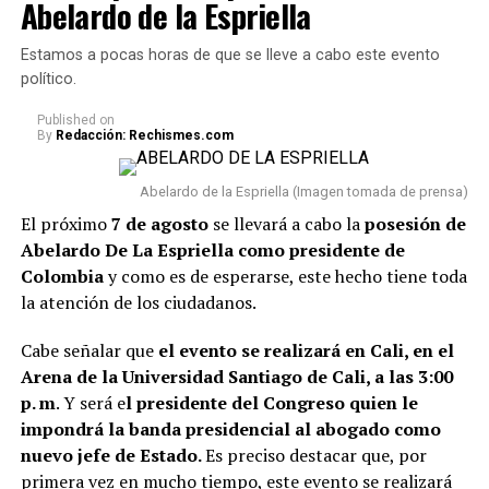
Abelardo de la Espriella
A continuación te presentamos algunos consejos,
Estamos a pocas horas de que se lleve a cabo este evento
respecto a qué
artículos no se deberían tener en un
político.
hogar porque podrían acumular malas energías:
Published
on
By
Redacción: Rechismes.com
1. Uno de los principales reglas es
evitar acumular
objetos rotos o dañados.
Cosas como espejos partidos,
Abelardo de la Espriella (Imagen tomada de prensa)
relojes que no funcionan o electrodomésticos sin
El próximo
7 de agosto
se llevará a cabo la
posesión de
funcionamiento suelen asociarse con el estancamiento y
Abelardo De La Espriella como presidente de
la dificultad para avanzar.
Colombia
y como es de esperarse, este hecho tiene toda
la atención de los ciudadanos.
2. También se recomiend
a deshacerse de la ropa que
lleva años guardada y sin usarse.
Además de ocupar
Cabe señalar que
el evento se realizará en Cali, en el
espacio innecesario en el closet, conservar estas
Arena de la Universidad Santiago de Cali, a las 3:00
prendas pueden dificultar la sensación de renovación
p. m
. Y será e
l presidente del Congreso quien le
del ambiente.
impondrá la banda presidencial al abogado como
nuevo jefe de Estado.
Es preciso destacar que, por
Lee también: Conoce todos los detalles de cómo
primera vez en mucho tiempo, este evento se realizará