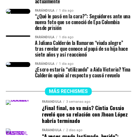
actualmente
♬ original sound –
FARÁNDULA
1 día ago
“¿Qué le pasó en la cara?”: Seguidores ante una
ISABELLA LADERA
nueva foto que se conoció de Epa Colombia
desde prisión
FARÁNDULA
1 día ago
A Juliana Calderón la llamaron “viuda alegre”
tras revelar que conoce al papá de su hija hace
siete años y así reaccionó
FARÁNDULA
1 día ago
¿Escro estaría “utilizando” a Aida Victoria? Yina
Calderón opinó al respecto y causó revuelo
MÁS RECHISMES
FARÁNDULA
3 semanas ago
¿Final final, no va más? Cintia Cossio
reveló que su relación con Jhoan López
habría terminado
FARÁNDULA
2 días ago
“A veces quedo lastimado, herido”: