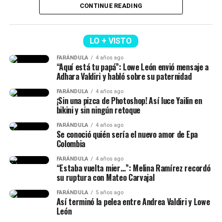
Cabe señalar que Abelardo ya envió un mensaje sobre lo
CONTINUE READING
que será este día.
“Mi posesión será mucho
LO + VISTO
más que una ceremonia.
FARÁNDULA
4 años ago
Isabella Ladera (Imagen tomada de IG)
“Aquí está tu papá”: Lowe León envió mensaje a
Será la primera
Adhara Valdiri y habló sobre su paternidad
demostración de que la
Y en esta oportunidad, Isabella habló de los c
ambios
FARÁNDULA
4 años ago
que ha atravesado su cuerpo tras el embarazo
y
¡Sin una pizca de Photoshop! Así luce Yailin en
descentralización deja de
bikini y sin ningún retoque
reveló que
no siempre hay cuerpos perfectos después
ser un discurso para
de parir.
FARÁNDULA
4 años ago
Se conoció quién sería el nuevo amor de Epa
convertirse en una realidad.
Colombia
“Te voy a mostrar como tengo
La Patria Milagro se
FARÁNDULA
4 años ago
mi cuerpo tres semanas
“Estaba vuelta mier…”: Melina Ramírez recordó
construye desde las
su ruptura con Mateo Carvajal
después de dar a luz. Y ya
regiones, porque cuando
FARÁNDULA
5 años ago
cuando comience a entrenar,
Así terminó la pelea entre Andrea Valdiri y Lowe
las regiones prosperan,
León
te voy a mostrar el proceso