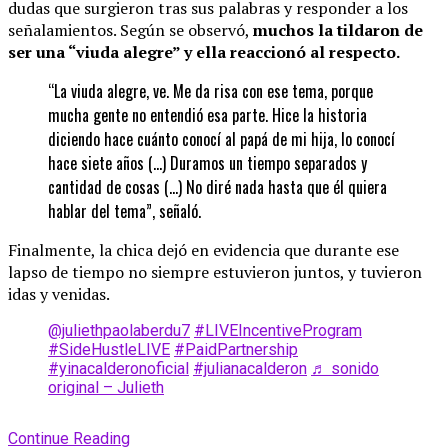
dudas que surgieron tras sus palabras y responder a los
señalamientos. Según se observó,
muchos la tildaron de
ser una “viuda alegre” y ella reaccionó al respecto.
“La viuda alegre, ve. Me da risa con ese tema, porque
mucha gente no entendió esa parte. Hice la historia
diciendo hace cuánto conocí al papá de mi hija, lo conocí
hace siete años (…) Duramos un tiempo separados y
cantidad de cosas (…) No diré nada hasta que él quiera
hablar del tema”, señaló.
Finalmente, la chica dejó en evidencia que durante ese
lapso de tiempo no siempre estuvieron juntos, y tuvieron
idas y venidas.
@juliethpaolaberdu7
#LIVEIncentiveProgram
#SideHustleLIVE
#PaidPartnership
#yinacalderonoficial
#julianacalderon
♬ sonido
original – Julieth
Continue Reading