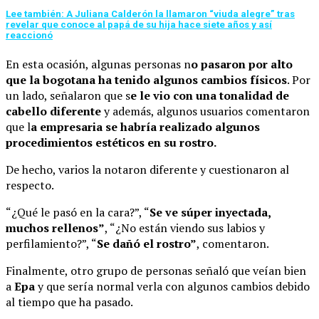
Lee también: A Juliana Calderón la llamaron “viuda alegre” tras
revelar que conoce al papá de su hija hace siete años y así
reaccionó
En esta ocasión, algunas personas n
o pasaron por alto
que la bogotana ha tenido algunos cambios físicos
. Por
un lado, señalaron que s
e le vio con una tonalidad de
cabello diferente
y además, algunos usuarios comentaron
que l
a empresaria se habría realizado algunos
procedimientos estéticos en su rostro.
De hecho, varios la notaron diferente y cuestionaron al
respecto.
“¿Qué le pasó en la cara?”, “
Se ve súper inyectada,
muchos rellenos”
, “¿No están viendo sus labios y
perfilamiento?”, “
Se dañó el rostro”
, comentaron.
Finalmente, otro grupo de personas señaló que veían bien
a
Epa
y que sería normal verla con algunos cambios debido
al tiempo que ha pasado.