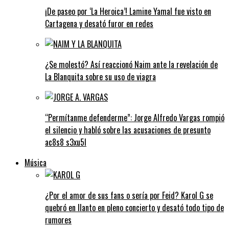
¡De paseo por ‘La Heroica’! Lamine Yamal fue visto en
Cartagena y desató furor en redes
¿Se molestó? Así reaccionó Naim ante la revelación de
La Blanquita sobre su uso de viagra
“Permítanme defenderme”: Jorge Alfredo Vargas rompió
el silencio y habló sobre las acusaciones de presunto
ac8s8 s3xu5l
Música
¿Por el amor de sus fans o sería por Feid? Karol G se
quebró en llanto en pleno concierto y desató todo tipo de
rumores