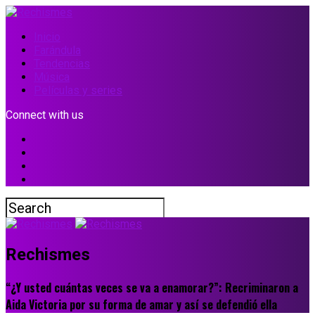
Inicio
Farándula
Tendencias
Música
Películas y series
Connect with us
Rechismes
“¿Y usted cuántas veces se va a enamorar?”: Recriminaron a
Aida Victoria por su forma de amar y así se defendió ella