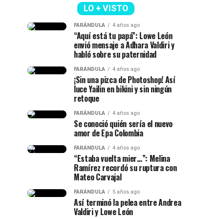
LO + VISTO
FARÁNDULA
4 años ago
“Aquí está tu papá”: Lowe León
envió mensaje a Adhara Valdiri y
habló sobre su paternidad
FARÁNDULA
4 años ago
¡Sin una pizca de Photoshop! Así
luce Yailin en bikini y sin ningún
retoque
FARÁNDULA
4 años ago
Se conoció quién sería el nuevo
amor de Epa Colombia
FARÁNDULA
4 años ago
“Estaba vuelta mier…”: Melina
Ramírez recordó su ruptura con
Mateo Carvajal
FARÁNDULA
5 años ago
Así terminó la pelea entre Andrea
Valdiri y Lowe León