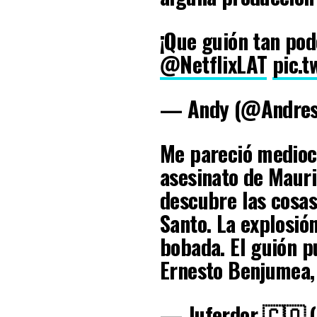
¡Que guión tan po
@NetflixLAT
pic.
— Andy (@Andre
Me pareció mediocr
asesinato de Mauri
descubre las cosas
Santo. La explosió
bobada. El guión pu
Ernesto Benjumea,
— Juferdor 🇨🇴 