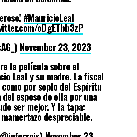
deroso!
#MauricioLeal
twitter.com/oDgETbb3zP
sAG_)
November 23, 2023
e la película sobre el
cio Leal y su madre. La fiscal
 como por soplo del Espíritu
n del esposo de ella por una
do ser mejor. Y la tapa:
 mamertazo despreciable.
(@juferreis)
November 23,