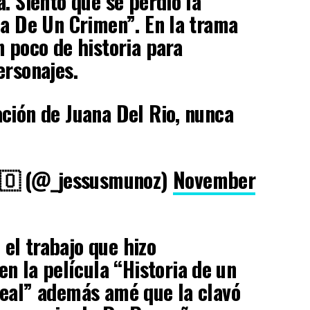
. Siento que se perdió la
ia De Un Crimen”. En la trama
n poco de historia para
ersonajes.
ción de Juana Del Rio, nunca
🇴 (@_jessusmunoz)
November
el trabajo que hizo
en la película “Historia de un
Leal” además amé que la clavó