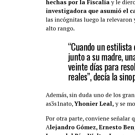
hechas por la Fiscalía
y le dier
investigadora que asumió el c
las incógnitas luego la relevaron 
alto rango.
“Cuando un estilista
junto a su madre, una
veinte días para reso
reales”, decía la sino
Además, sin duda uno de los grand
as3s1nato,
Yhonier Leal,
y se mo
Por otra parte, conviene señalar 
A
lejandro Gómez, Ernesto Ben