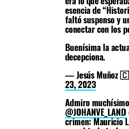
era lo que esperaba
esencia de “Histor
faltó suspenso y u
conectar con los p
Buenísima la actua
decepciona.
— Jesús Muñoz 
23, 2023
Admiro muchísimo 
@JOHANVE_LAND
crimen: Mauricio 