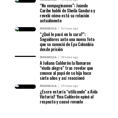
“No compaginamos”: Juanda
Caribe habló de Sheila Gandara y
reveló cómo está su relación
actualmente
FARÁNDULA
16 horas ago
“¿Qué le pasó en la cara?”:
Seguidores ante una nueva foto
que se conoció de Epa Colombia
desde prisión
FARÁNDULA
18 horas ago
A Juliana Calderón la llamaron
“viuda alegre” tras revelar que
conoce al papá de su hija hace
siete años y así reaccionó
FARÁNDULA
19 horas ago
¿Escro estaría “utilizando” a Aida
Victoria? Yina Calderón opinó al
respecto y causó revuelo