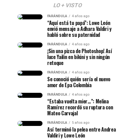
LO + VISTO
FARÁNDULA
4 años ago
“Aquí está tu papá”: Lowe León
envió mensaje a Adhara Valdiri y
habló sobre su paternidad
FARÁNDULA
4 años ago
¡Sin una pizca de Photoshop! Así
luce Yailin en bikini y sin ningún
retoque
FARÁNDULA
4 años ago
Se conoció quién sería el nuevo
amor de Epa Colombia
FARÁNDULA
4 años ago
“Estaba vuelta mier…”: Melina
Ramírez recordó su ruptura con
Mateo Carvajal
FARÁNDULA
5 años ago
Así terminó la pelea entre Andrea
Valdiri y Lowe León