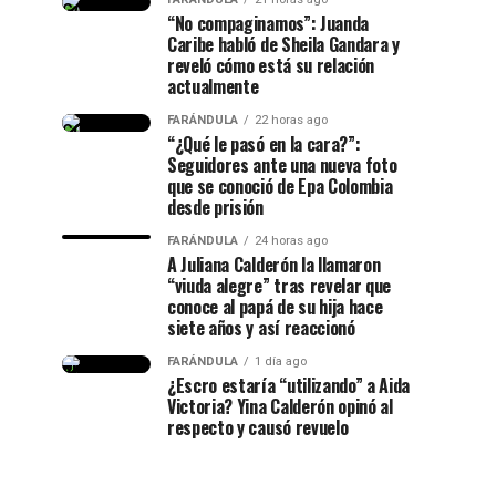
“No compaginamos”: Juanda
Caribe habló de Sheila Gandara y
reveló cómo está su relación
actualmente
FARÁNDULA
22 horas ago
“¿Qué le pasó en la cara?”:
Seguidores ante una nueva foto
que se conoció de Epa Colombia
desde prisión
FARÁNDULA
24 horas ago
A Juliana Calderón la llamaron
“viuda alegre” tras revelar que
conoce al papá de su hija hace
siete años y así reaccionó
FARÁNDULA
1 día ago
¿Escro estaría “utilizando” a Aida
Victoria? Yina Calderón opinó al
respecto y causó revuelo