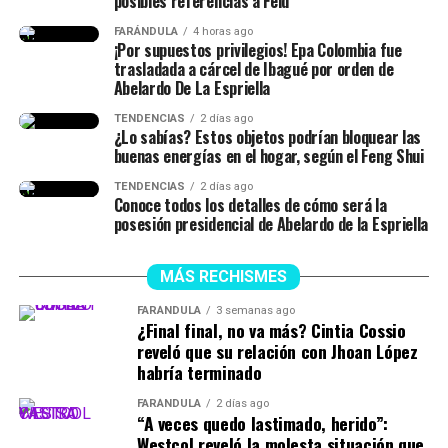
posibles referencias a Feid
FARÁNDULA
4 horas ago
¡Por supuestos privilegios! Epa Colombia fue
trasladada a cárcel de Ibagué por orden de
Abelardo De La Espriella
TENDENCIAS
2 días ago
¿Lo sabías? Estos objetos podrían bloquear las
buenas energías en el hogar, según el Feng Shui
TENDENCIAS
2 días ago
Conoce todos los detalles de cómo será la
posesión presidencial de Abelardo de la Espriella
MÁS RECHISMES
FARÁNDULA
3 semanas ago
¿Final final, no va más? Cintia Cossio
reveló que su relación con Jhoan López
habría terminado
FARÁNDULA
2 días ago
“A veces quedo lastimado, herido”:
Westcol reveló la molesta situación que