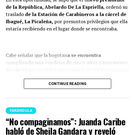
de la República, Abelardo De La Espriella
, ordenó su
traslado
de la Estación de Carabineros a la cárcel de
Ibagué, La Picaleña,
por presuntos privilegios que ella
estaría recibiendo en el lugar donde se encontraba.
Cabe señalar que la bogotan
a se encuentra
cumpliendo una condena de cinco años y tres meses
de cárcel
por un delito que cometió en 2019 contra una
estación de TransMilenio. Pese a que su defensa había
logrado que pasara s
u condena en la Escuela de
CONTINUE READING
Policía de la capital del país, y no en la cárcel El
Buen Pasto
r, ahora nuevamente será enviada a un
centro carcelario.
FARÁNDULA
“No compaginamos”: Juanda Caribe
Es preciso señalar que esta decisión hace parte de
nuevos
movimientos que está realizando el Gobierno
habló de Sheila Gandara y reveló
respecto a todo el sistema carcelario del país.
Esta