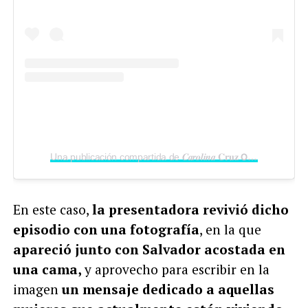
Una publicación compartida de 𝑪𝒂𝒓𝒐𝒍𝒊𝒏𝒂 𝐂𝐫𝐮𝐳 𝗢𝘀𝗼𝗿𝗶𝗼 (@carolinacruzosorio)
En este caso,
la presentadora revivió dicho
episodio con una fotografía
, en la que
apareció junto con Salvador acostada en
una cama,
y aprovecho para escribir en la
imagen
un mensaje dedicado a aquellas