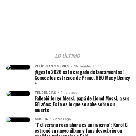
LO ÚLTIMO
Epa Colombia y su abogada (Imagen
tomada de IG Rechismes)
PELÍCULAS Y SERIES
26 minutos ago
¡Agosto 2026 está cargado de lanzamientos!
Conoce los estrenos de Prime, HBO Max y Disney
+
TENDENCIAS
1 hora ago
Falleció Jorge Messi, papá de Lionel Messi, a sus
68 años: Esto es lo que se sabe sobre su
muerte
MÚSICA
2 horas ago
“Y el verano rosa ahora es un invierno”: Karol G
estrenó su nuevo álbum y fans descubrieron