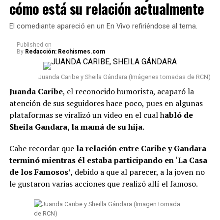
cómo está su relación actualmente
medida ha generado diferentes reacciones,
especialmente por tratarse de una figura ampliamente
El comediante apareció en un En Vivo refiriéndose al tema.
conocida en Colombia y cuyo caso ha llamado la
atención desde el momento en que fue condenada.
Published
on
By
Redacción: Rechismes.com
Lee también: “¿Qué le pasó en la cara?”:
Seguidores ante una nueva foto que se conoció de
Juanda Caribe y Sheila Gándara (Imágenes tomadas de RCN)
Epa Colombia desde prisión
Juanda Caribe
, el reconocido humorista, acaparó la
atención de sus seguidores hace poco, pues en algunas
Conviene señalar que
Epa Colombia no ha sido la
plataformas se viralizó un video en el cual h
abló de
única que se vio involucrada en esta situación.
Según
Sheila Gandara, la mamá de su hija.
la información conocida, fueron en total 103 presos los
que fueron trasladados a diferentes prisiones. Además,
Cabe recordar que
la relación entre Caribe y Gandara
El Tiempo reveló que, entre estos, se encuentran
terminó mientras él estaba participando en ‘La Casa
algunos “capos” que participaron en el denominado
de los Famosos’
, debido a que al parecer, a la joven no
‘tarimazo’ de Medellín.
le gustaron varias acciones que realizó allí el famoso.
#ATENTOS
. Momento en el