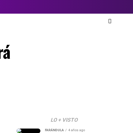
rá
LO + VISTO
FARÁNDULA
4 años ago