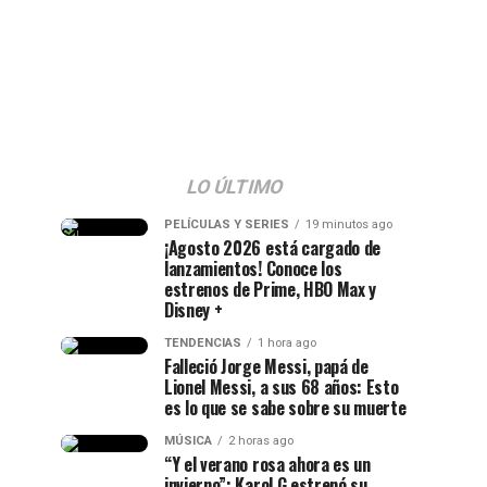
LO ÚLTIMO
PELÍCULAS Y SERIES
19 minutos ago
¡Agosto 2026 está cargado de
lanzamientos! Conoce los
estrenos de Prime, HBO Max y
Disney +
TENDENCIAS
1 hora ago
Falleció Jorge Messi, papá de
Lionel Messi, a sus 68 años: Esto
es lo que se sabe sobre su muerte
MÚSICA
2 horas ago
“Y el verano rosa ahora es un
invierno”: Karol G estrenó su