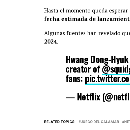
Hasta el momento queda esperar q
fecha estimada de lanzamient
Algunas fuentes han revelado q
2024.
Hwang Dong-Hyuk wr
creator of
@squid
fans:
pic.twitter
— Netflix (@netfl
RELATED TOPICS:
JUEGO DEL CALAMAR
NE