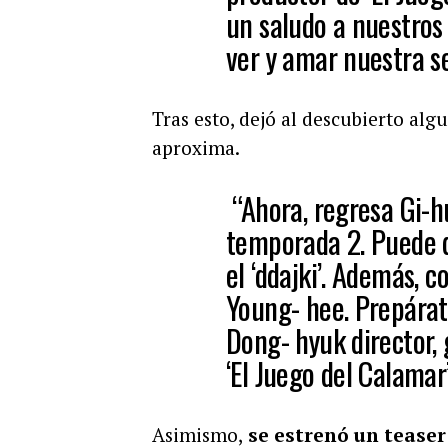
un saludo a nuestros
ver y amar nuestra se
Tras esto, dejó al descubierto al
aproxima.
“Ahora, regresa Gi-hu
temporada 2. Puede q
el ‘ddajki’. Además, c
Young- hee. Prepára
Dong- hyuk director, 
‘El Juego del Calamar’
Asimismo,
se estrenó un teaser 