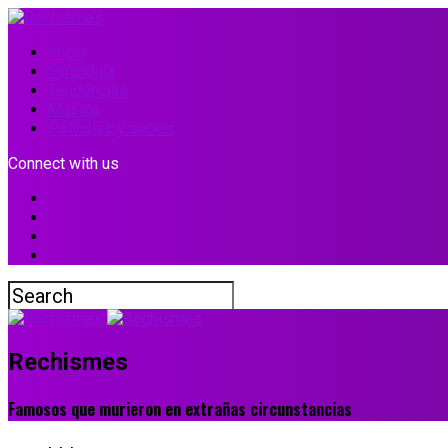
Inicio
Farándula
Tendencias
Música
Películas y series
Connect with us
Rechismes
Famosos que murieron en extrañas circunstancias