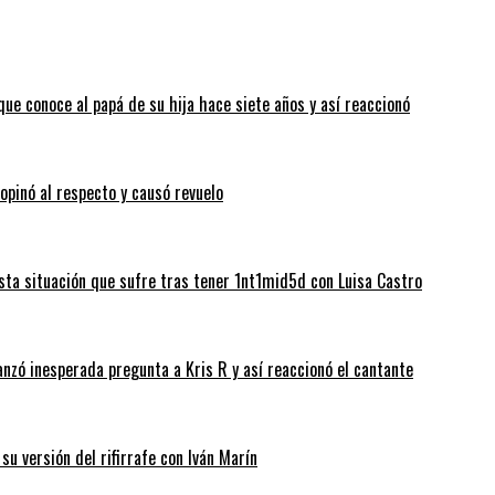
que conoce al papá de su hija hace siete años y así reaccionó
 opinó al respecto y causó revuelo
sta situación que sufre tras tener 1nt1mid5d con Luisa Castro
anzó inesperada pregunta a Kris R y así reaccionó el cantante
su versión del rifirrafe con Iván Marín