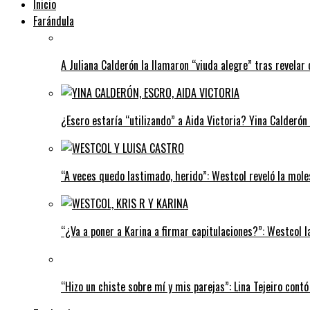
Inicio
Farándula
A Juliana Calderón la llamaron “viuda alegre” tras revelar 
¿Escro estaría “utilizando” a Aida Victoria? Yina Calderón
“A veces quedo lastimado, herido”: Westcol reveló la mole
“¿Va a poner a Karina a firmar capitulaciones?”: Westcol l
“Hizo un chiste sobre mí y mis parejas”: Lina Tejeiro contó 