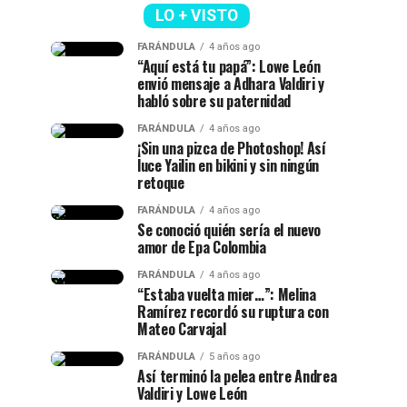
LO + VISTO
FARÁNDULA
4 años ago
“Aquí está tu papá”: Lowe León
envió mensaje a Adhara Valdiri y
habló sobre su paternidad
FARÁNDULA
4 años ago
¡Sin una pizca de Photoshop! Así
luce Yailin en bikini y sin ningún
retoque
FARÁNDULA
4 años ago
Se conoció quién sería el nuevo
amor de Epa Colombia
FARÁNDULA
4 años ago
“Estaba vuelta mier…”: Melina
Ramírez recordó su ruptura con
Mateo Carvajal
FARÁNDULA
5 años ago
Así terminó la pelea entre Andrea
Valdiri y Lowe León