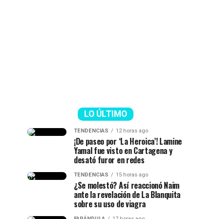
LO ÚLTIMO
TENDENCIAS
12 horas ago
¡De paseo por ‘La Heroica’! Lamine
Yamal fue visto en Cartagena y
desató furor en redes
TENDENCIAS
15 horas ago
¿Se molestó? Así reaccionó Naim
ante la revelación de La Blanquita
sobre su uso de viagra
FARÁNDULA
17 horas ago