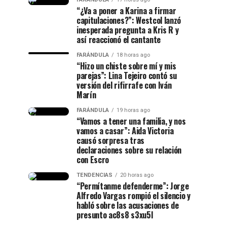
“¿Va a poner a Karina a firmar
capitulaciones?”: Westcol lanzó
inesperada pregunta a Kris R y
así reaccionó el cantante
FARÁNDULA
18 horas ago
“Hizo un chiste sobre mí y mis
parejas”: Lina Tejeiro contó su
versión del rifirrafe con Iván
Marín
FARÁNDULA
19 horas ago
“Vamos a tener una familia, y nos
vamos a casar”: Aida Victoria
causó sorpresa tras
declaraciones sobre su relación
con Escro
TENDENCIAS
20 horas ago
“Permítanme defenderme”: Jorge
Alfredo Vargas rompió el silencio y
habló sobre las acusaciones de
presunto ac8s8 s3xu5l