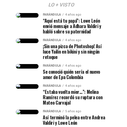
LO + VISTO
FARÁNDULA
4 años ago
“Aquí está tu papá”: Lowe León
envió mensaje a Adhara Valdiri y
habló sobre su paternidad
FARÁNDULA
4 años ago
¡Sin una pizca de Photoshop! Así
luce Yailin en bikini y sin ningún
retoque
FARÁNDULA
4 años ago
Se conoció quién sería el nuevo
amor de Epa Colombia
FARÁNDULA
4 años ago
“Estaba vuelta mier…”: Melina
Ramírez recordó su ruptura con
Mateo Carvajal
FARÁNDULA
5 años ago
Así terminó la pelea entre Andrea
Valdiri y Lowe León