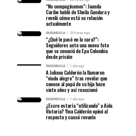
“No compaginamos”: Juanda
Caribe habló de Sheila Gandara y
reveló cómo está su relación
actualmente
FARÁNDULA
23 horas ago
“¿Qué le pasó en la cara?”:
Seguidores ante una nueva foto
que se conoció de Epa Colombia
desde prisión
FARÁNDULA
1 día ago
A Juliana Calderón la llamaron
“viuda alegre” tras revelar que
conoce al papá de su hija hace
siete años y así reaccionó
FARÁNDULA
1 día ago
¿Escro estaría “utilizando” a Aida
Victoria? Yina Calderón opinó al
respecto y causó revuelo