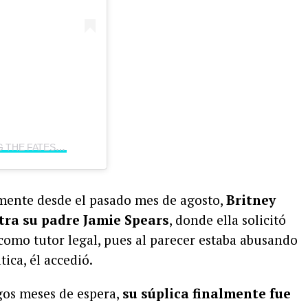
Una publicación compartida por FIXING THE FATES ✞ (@fixxingfates)
ente desde el pasado mes de agosto,
Britney
tra su padre Jamie Spears
, donde ella solicitó
 como tutor legal, pues al parecer estaba abusando
tica, él accedió.
rgos meses de espera,
su súplica finalmente fue