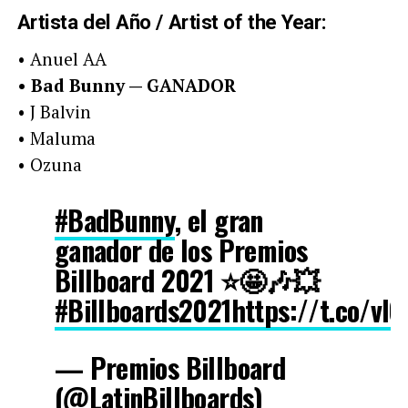
Artista del Año / Artist of the Year:
• Anuel AA
• Bad Bunny — GANADOR
• J Balvin
• Maluma
• Ozuna
#BadBunny
, el gran
ganador de los Premios
Billboard 2021 ⭐🤩🎶💥
#Billboards2021
https://t.co/vl
— Premios Billboard
(@LatinBillboards)