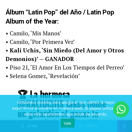
Álbum “Latin Pop” del Año / Latin Pop
Album of the Year:
• Camilo, ‘Mis Manos’
• Camilo, ‘Por Primera Vez’
•
Kali Uchis, ‘Sin Miedo (Del Amor y Otros
Demonios)’ — GANADOR
• Piso 21, ‘El Amor En Los Tiempos del Perreo’
• Selena Gomez, ‘Revelación’
🏆 La hermosa
@KALIUCHIS
takes home
Utilizamos cookies para asegurar que damos la mejor
experiencia al usuario en nuestra web. Si sigues utilizando
un galardón al ganar la
este sitio asumiremos que estás de acuerdo.
categoría Latin Pop Album
Vale
SHARE
TWEET