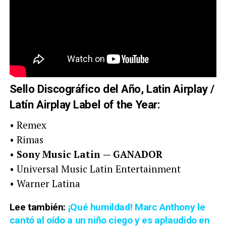
Sello Discográfico del Año, Latin Airplay /
Latín Airplay Label of the Year:
• Remex
• Rimas
•
Sony Music Latin
— GANADOR
• Universal Music Latin Entertainment
• Warner Latina
Lee también:
¡Qué humildad! Marc Anthony le
cantó al oído a un niño ciego y es aplaudido en