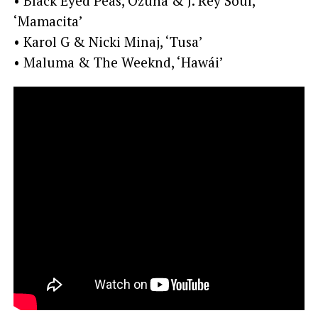
• Black Eyed Peas, Ozuna & J. Rey Soul,
‘Mamacita’
• Karol G & Nicki Minaj, ‘Tusa’
• Maluma & The Weeknd, ‘Hawái’