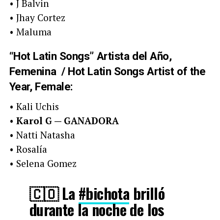
• J Balvin
• Jhay Cortez
• Maluma
“Hot Latin Songs” Artista del Año,
Femenina / Hot Latin Songs Artist of the
Year, Female:
• Kali Uchis
•
Karol G — GANADORA
• Natti Natasha
• Rosalía
• Selena Gomez
🇨🇴 La
#bichota
brilló
durante la noche de los