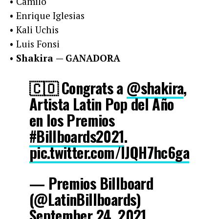
• Camilo
• Enrique Iglesias
• Kali Uchis
• Luis Fonsi
•
Shakira
— GANADORA
🇨🇴 Congrats a
@shakira
,
Artista Latin Pop del Año
en los Premios
#Billboards2021
.
pic.twitter.com/lJQH7hc6ga
— Premios Billboard
(@LatinBillboards)
September 24, 2021