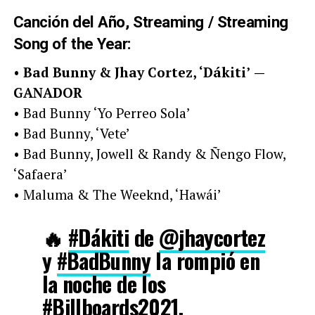
Canción del Año, Streaming / Streaming
Song of the Year:
•
Bad Bunny & Jhay Cortez, ‘Dákiti’
—
GANADOR
• Bad Bunny ‘Yo Perreo Sola’
• Bad Bunny, ‘Vete’
• Bad Bunny, Jowell & Randy & Ñengo Flow,
‘Safaera’
• Maluma & The Weeknd, ‘Hawái’
🔥
#Dákiti
de
@jhaycortez
y
#BadBunny
la rompió en
la noche de los
#Billboards2021
.