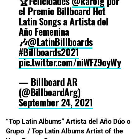
🏆Felicidades
@karolg
por
el Premio Billboard Hot
Latin Songs a Artista del
Año Femenina
🎶
@LatinBillboards
#Billboards2021
pic.twitter.com/niWFZ9oyWy
— Billboard AR
(@BillboardArg)
September 24, 2021
“Top Latin Albums” Artista del Año Dúo o
Grupo / Top Latin Albums Artist of the