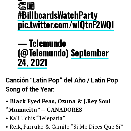
👏🏼
#BillboardsWatchParty
pic.twitter.com/wlQtnF2WQl
— Telemundo
(@Telemundo)
September
24, 2021
Canción “Latin Pop” del Año / Latin Pop
Song of the Year:
• Black Eyed Peas, Ozuna & J.Rey Soul
“Mamacita” — GANADORES
• Kali Uchis “Telepatía”
• Reik, Farruko & Camilo “Si Me Dices Que Sí”